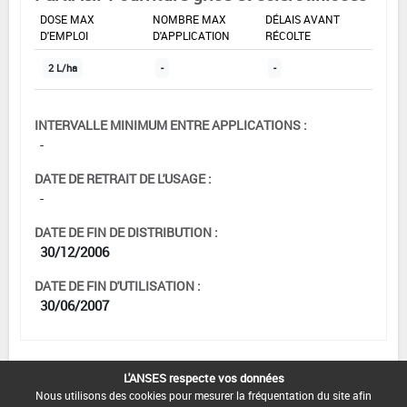
DOSE MAX
NOMBRE MAX
DÉLAIS AVANT
D'EMPLOI
D'APPLICATION
RÉCOLTE
2 L/ha
-
-
INTERVALLE MINIMUM ENTRE APPLICATIONS :
-
DATE DE RETRAIT DE L'USAGE :
-
DATE DE FIN DE DISTRIBUTION :
30/12/2006
DATE DE FIN D'UTILISATION :
30/06/2007
L'ANSES respecte vos données
[00517102]
Pois écossés frais*Trt
Nous utilisons des cookies pour mesurer la fréquentation du site afin