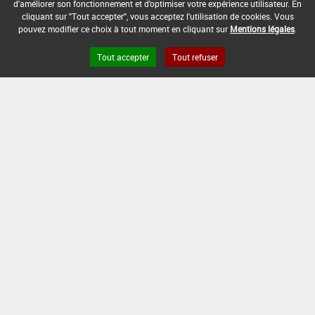
Part.Aer.*Rouille(s)
d'améliorer son fonctionnement et d'optimiser votre expérience utilisateur. En
cliquant sur "Tout accepter", vous acceptez l'utilisation de cookies. Vous
DOSE MAX
NOMBRE MAX
DÉLAIS AVANT
pouvez modifier ce choix à tout moment en cliquant sur
Mentions légales
.
D'EMPLOI
D'APPLICATION
RÉCOLTE
Tout accepter
Tout refuser
2 L/ha
-
-
INTERVALLE MINIMUM ENTRE APPLICATIONS :
-
DATE DE RETRAIT DE L'USAGE :
-
DATE DE FIN DE DISTRIBUTION :
30/12/2006
DATE DE FIN D'UTILISATION :
30/06/2007
[15103208]
Seigle*Trt Part.Aer.*Rouille(s)