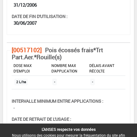
31/12/2006
DATE DE FIN D'UTILISATION :
30/06/2007
[00517102]
Pois écossés frais*Trt
Part.Aer.*Rouille(s)
DOSE MAX
NOMBRE MAX
DÉLAIS AVANT
D'EMPLOI
D'APPLICATION
RÉCOLTE
2 L/ha
-
-
INTERVALLE MINIMUM ENTRE APPLICATIONS :
-
DATE DE RETRAIT DE L'USAGE :
-
L'ANSES respecte vos données
Nous utilisons des cookies pour mesurer la fréquentation du site afin