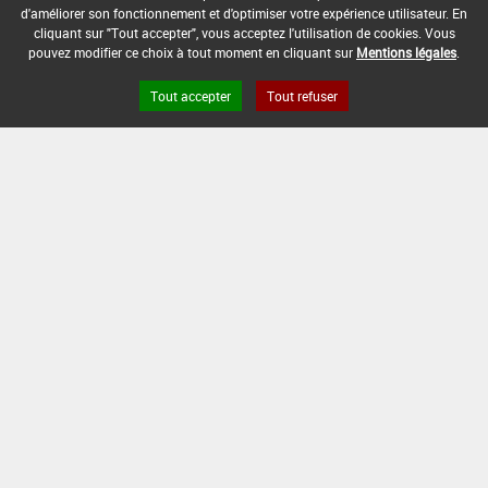
DATE DE FIN DE DISTRIBUTION :
d'améliorer son fonctionnement et d'optimiser votre expérience utilisateur. En
31/12/2006
cliquant sur "Tout accepter", vous acceptez l'utilisation de cookies. Vous
pouvez modifier ce choix à tout moment en cliquant sur
Mentions légales
.
DATE DE FIN D'UTILISATION :
30/06/2007
Tout accepter
Tout refuser
[10993200]
Porte graine*Trt
Part.Aer.*Maladies diverses
DOSE MAX
NOMBRE MAX
DÉLAIS AVANT
D'EMPLOI
D'APPLICATION
RÉCOLTE
-
-
-
INTERVALLE MINIMUM ENTRE APPLICATIONS :
-
DATE DE RETRAIT DE L'USAGE :
-