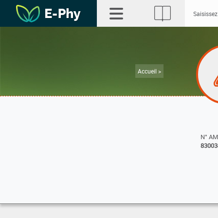
Accueil >
N° A
83003