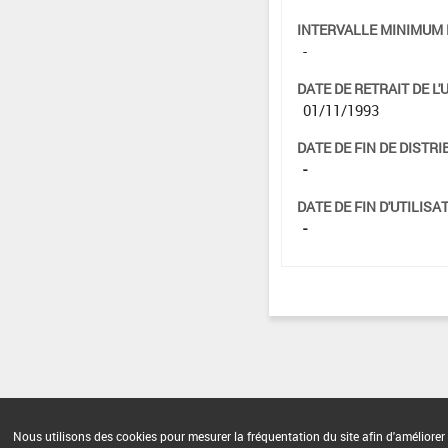
INTERVALLE MINIMUM 
-
DATE DE RETRAIT DE L'
01/11/1993
DATE DE FIN DE DISTRI
-
DATE DE FIN D'UTILISAT
-
Nous utilisons des cookies pour mesurer la fréquentation du site afin d'améliorer 
Version du produit : v 2.0