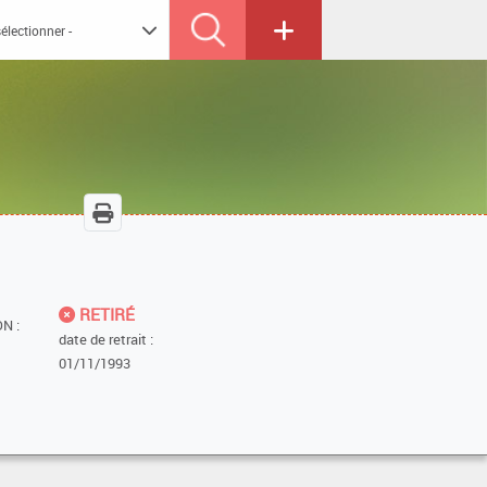
RETIRÉ
N :
date de retrait :
01/11/1993