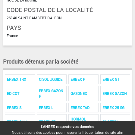
CODE POSTAL DE LA LOCALITÉ
26140 SAINT RAMBERT D'ALBON
PAYS
France
Produits détenus par la société
ERBEX TRX
CISOL LIQUIDE
ERBEX P
ERBEX GT
ERBEX GAZON
EDICOT
GAZONEX
ERBEX GAZON
R
ERBEX S
ERBEX L
ERBEX TAD
ERBEX 25 SG
HORMOL
ERBEX SIMA
ERBEX 87
QUATRIX
CONC
L'ANSES respecte vos données
Nous utilisons des cookies pour mesurer la fréquentation du site afin