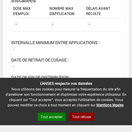
Installées
DOSE MAX
NOMBRE MAX
DÉLAIS AVANT
D'EMPLOI
D'APPLICATION
RÉCOLTE
-
-
-
INTERVALLE MINIMUM ENTRE APPLICATIONS :
-
DATE DE RETRAIT DE L'USAGE :
-
DATE DE FIN DE DISTRIBUTION :
30/05/2008
L'ANSES respecte vos données
Nous utilisons des cookies pour mesurer la fréquentation du site afin
DATE DE FIN D'UTILISATION :
d'améliorer son fonctionnement et d'optimiser votre expérience utilisateur. En
cliquant sur "Tout accepter", vous acceptez l'utilisation de cookies. Vous
13/12/2008
pouvez modifier ce choix à tout moment en cliquant sur
Mentions légales
.
Tout accepter
Tout refuser