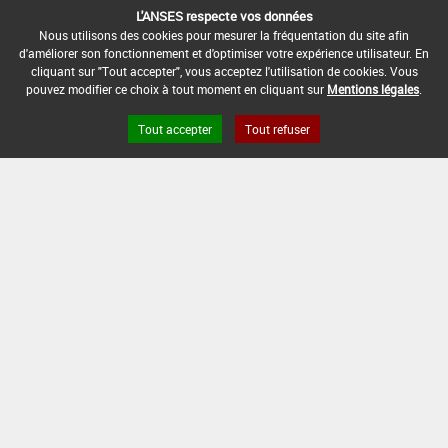
L'ANSES respecte vos données
Nous utilisons des cookies pour mesurer la fréquentation du site afin
[15105915]
Seigle*Désherbage
d'améliorer son fonctionnement et d'optimiser votre expérience utilisateur. En
cliquant sur "Tout accepter", vous acceptez l'utilisation de cookies. Vous
pouvez modifier ce choix à tout moment en cliquant sur
Mentions légales
.
DOSE MAX
NOMBRE MAX
DÉLAIS AVANT
D'EMPLOI
D'APPLICATION
RÉCOLTE
Tout accepter
Tout refuser
F
0,4 L/ha
1
(BBCH 13)
INTERVALLE MINIMUM ENTRE APPLICATIONS :
-
DATE DE RETRAIT DE L'USAGE :
10/12/2025
DATE DE FIN DE DISTRIBUTION :
10/06/2026
DATE DE FIN D'UTILISATION :
10/12/2026