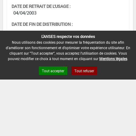
DATE DE RETRAIT DE L'USAGE :
04/04/2003
DATE DE FIN DE DISTRIBUTION :
-
L'ANSES respecte vos données
DATE DE FIN D'UTILISATION :
Nous utilisons des cookies pour mesurer la fréquentation du site afin
d'améliorer son fonctionnement et d'optimiser votre expérience utilisateur. En
-
cliquant sur "Tout accepter", vous acceptez l'utilisation de cookies. Vous
pouvez modifier ce choix à tout moment en cliquant sur
Mentions légales
.
Tout accepter
Tout refuser
Version du produit : v 2.0