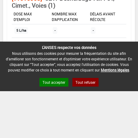
Cimet., Voies (1)
DOSE MAX
NOMBRE MAX
DÉLAIS AVANT
D'EMPLOI
D'APPLICATION
RÉCOLTE
5 L/ha
-
-
L'ANSES respecte vos données
INTERVALLE MINIMUM ENTRE APPLICATIONS :
Nous utilisons des cookies pour mesurer la fréquentation du site afin
-
d'améliorer son fonctionnement et d'optimiser votre expérience utilisateur. En
cliquant sur "Tout accepter", vous acceptez l'utilisation de cookies. Vous
DATE DE RETRAIT DE L'USAGE :
pouvez modifier ce choix à tout moment en cliquant sur
Mentions légales
.
16/06/2016
Tout accepter
Tout refuser
DATE DE FIN DE DISTRIBUTION :
31/12/2016
DATE DE FIN D'UTILISATION :
31/12/2017