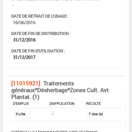
-
DATE DE RETRAIT DE L'USAGE :
16/06/2016
DATE DE FIN DE DISTRIBUTION :
31/12/2016
DATE DE FIN D'UTILISATION :
31/12/2017
[11015921]
Traitements
généraux*Désherbage*Zones Cult. Avt
Plantat. (1)
DOSE MAX
NOMBRE MAX
DÉLAIS AVANT
D'EMPLOI
D'APPLICATION
RÉCOLTE
3 L/ha
-
7 Jour (s)