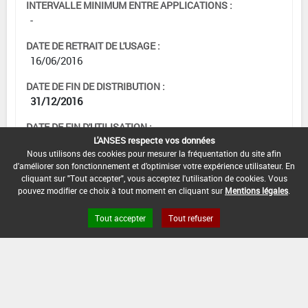
INTERVALLE MINIMUM ENTRE APPLICATIONS :
-
DATE DE RETRAIT DE L'USAGE :
16/06/2016
DATE DE FIN DE DISTRIBUTION :
31/12/2016
DATE DE FIN D'UTILISATION :
L'ANSES respecte vos données
31/12/2017
Nous utilisons des cookies pour mesurer la fréquentation du site afin
d'améliorer son fonctionnement et d'optimiser votre expérience utilisateur. En
cliquant sur "Tout accepter", vous acceptez l'utilisation de cookies. Vous
pouvez modifier ce choix à tout moment en cliquant sur
Mentions légales
.
[11015921]
Traitements
généraux*Désherbage*Zones Cult. Avt
Tout accepter
Tout refuser
Plantat. (1)
DOSE MAX
NOMBRE MAX
DÉLAIS AVANT
D'EMPLOI
D'APPLICATION
RÉCOLTE
7 L/ha
-
-