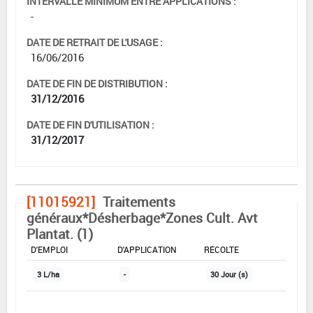
INTERVALLE MINIMUM ENTRE APPLICATIONS :
-
DATE DE RETRAIT DE L'USAGE :
16/06/2016
DATE DE FIN DE DISTRIBUTION :
31/12/2016
DATE DE FIN D'UTILISATION :
31/12/2017
[11015921]
Traitements
généraux*Désherbage*Zones Cult. Avt
Plantat. (1)
DOSE MAX
NOMBRE MAX
DÉLAIS AVANT
D'EMPLOI
D'APPLICATION
RÉCOLTE
3 L/ha
-
30 Jour (s)