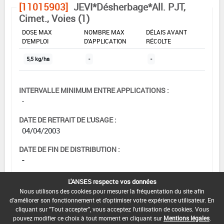
[11015903]
JEVI*Désherbage*All. PJT,
Cimet., Voies (1)
DOSE MAX
NOMBRE MAX
DÉLAIS AVANT
D'EMPLOI
D'APPLICATION
RÉCOLTE
5,5 kg/ha
-
-
INTERVALLE MINIMUM ENTRE APPLICATIONS :
-
DATE DE RETRAIT DE L'USAGE :
04/04/2003
DATE DE FIN DE DISTRIBUTION :
-
DATE DE FIN D'UTILISATION :
L'ANSES respecte vos données
-
Nous utilisons des cookies pour mesurer la fréquentation du site afin
d'améliorer son fonctionnement et d'optimiser votre expérience utilisateur. En
cliquant sur "Tout accepter", vous acceptez l'utilisation de cookies. Vous
pouvez modifier ce choix à tout moment en cliquant sur
Mentions légales
.