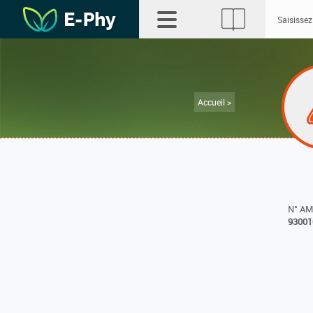
Accueil >
N° A
93001