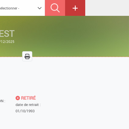
EST
3/12/2025
RETIRÉ
N :
date de retrait :
01/10/1993