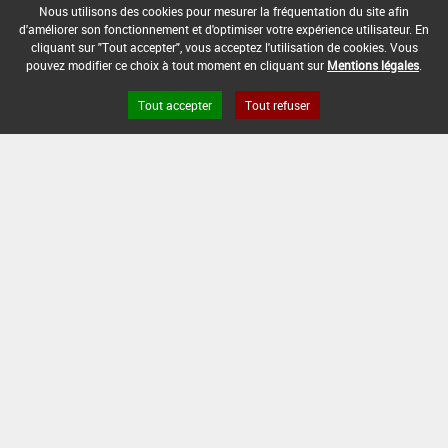
U 46 SPECIAL LV MAIS
Nous utilisons des cookies pour mesurer la fréquentation du site afin
d'améliorer son fonctionnement et d'optimiser votre expérience utilisateur. En
cliquant sur "Tout accepter", vous acceptez l'utilisation de cookies. Vous
ULTRA NET 703
pouvez modifier ce choix à tout moment en cliquant sur
Mentions légales
.
VAISOXAN 250
Tout accepter
Tout refuser
VILMORIN DEBROUSSAILLANT LIQUIDE
VILOSTOP DEBROUSSAILLANT
VITER DEBROUSSAILLANT
WEED NET
WEEDONE 360
WEEDONE DEBROUSSAILLANT
WEEDONE DEBROUSSAILLANT CONCENTRE
WEEDONE T-5