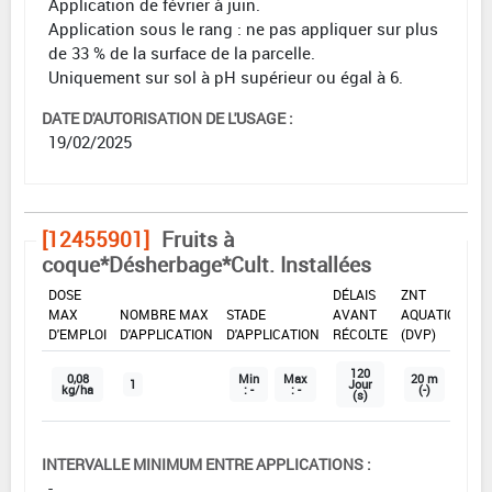
Application de février à juin.
Application sous le rang : ne pas appliquer sur plus
de 33 % de la surface de la parcelle.
Uniquement sur sol à pH supérieur ou égal à 6.
DATE D'AUTORISATION DE L'USAGE :
19/02/2025
[12455901]
Fruits à
coque*Désherbage*Cult. Installées
DOSE
DÉLAIS
ZNT
MAX
NOMBRE MAX
STADE
AVANT
AQUATIQUE
D'EMPLOI
D'APPLICATION
D'APPLICATION
RÉCOLTE
(DVP)
120
0,08
Min
Max
20 m
1
Jour
kg/ha
: -
: -
(-)
(s)
INTERVALLE MINIMUM ENTRE APPLICATIONS :
-