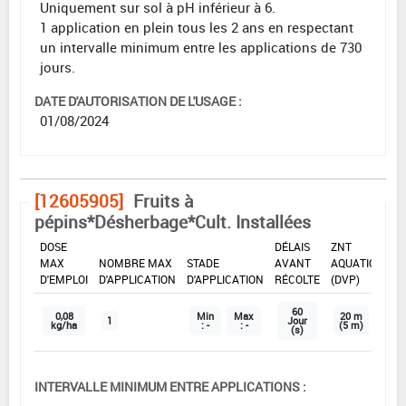
Uniquement sur sol à pH inférieur à 6.
1 application en plein tous les 2 ans en respectant
un intervalle minimum entre les applications de 730
jours.
DATE D'AUTORISATION DE L'USAGE :
01/08/2024
[12605905]
Fruits à
pépins*Désherbage*Cult. Installées
DOSE
DÉLAIS
ZNT
MAX
NOMBRE MAX
STADE
AVANT
AQUATIQUE
D'EMPLOI
D'APPLICATION
D'APPLICATION
RÉCOLTE
(DVP)
60
0,08
Min
Max
20 m
1
Jour
kg/ha
: -
: -
(5 m)
(s)
INTERVALLE MINIMUM ENTRE APPLICATIONS :
-