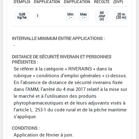
D'EMPLOI
D'APPLICATION
D'APPLICATION
RÉCOLTE
(DVP)
60
0,08
Min
Max
20 m
1
Jour
kg/ha
: -
: -
(20 m)
(s)
INTERVALLE MINIMUM ENTRE APPLICATIONS :
-
DISTANCE DE SÉCURITÉ RIVERAIN ET PERSONNES
PRÉSENTES :
Se référer à la catégorie « RIVERAINS » dans la
rubrique « conditions d'emploi générales » ci-dessus.
En l'absence de distance de sécurité riverains fixée
dans l'AMM, l'arrêté du 4 mai 2017 relatif à la mise sur
le marché et à l'utilisation des produits
phytopharmaceutiques et de leurs adjuvants visés à
l'article L. 253-1 du code rural et de la pêche maritime
s'applique.
CONDITIONS :
Application de février à juin.