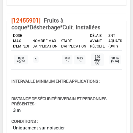
[12455901]
Fruits à
coque*Désherbage*Cult. Installées
DOSE
DÉLAIS
ZNT
MAX
NOMBRE MAX
STADE
AVANT
AQUATIQUE
D'EMPLOI
D'APPLICATION
D'APPLICATION
RÉCOLTE
(DVP)
120
0,08
Min
Max
20 m
1
Jour
kg/ha
: -
: -
(5 m)
(s)
INTERVALLE MINIMUM ENTRE APPLICATIONS :
-
DISTANCE DE SÉCURITÉ RIVERAIN ET PERSONNES
PRÉSENTES :
3 m
CONDITIONS :
Uniquement sur noisetier.