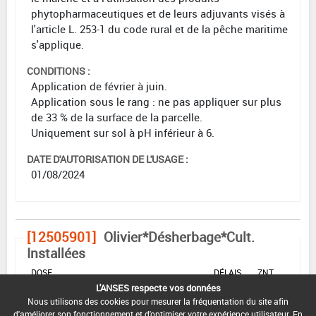
phytopharmaceutiques et de leurs adjuvants visés à
l'article L. 253-1 du code rural et de la pêche maritime
s'applique.
CONDITIONS :
Application de février à juin.
Application sous le rang : ne pas appliquer sur plus
de 33 % de la surface de la parcelle.
Uniquement sur sol à pH inférieur à 6.
DATE D'AUTORISATION DE L'USAGE :
01/08/2024
[12505901]
Olivier*Désherbage*Cult.
Installées
DOSE
DÉLAIS
ZNT
MAX
NOMBRE MAX
STADE
AVANT
AQUATIQUE
L'ANSES respecte vos données
D'EMPLOI
D'APPLICATION
D'APPLICATION
RÉCOLTE
(DVP)
Nous utilisons des cookies pour mesurer la fréquentation du site afin
d'améliorer son fonctionnement et d'optimiser votre expérience utilisateur. En