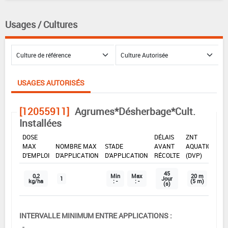
Usages / Cultures
USAGES AUTORISÉS
[12055911]
Agrumes*Désherbage*Cult.
Installées
DOSE
DÉLAIS
ZNT
MAX
NOMBRE MAX
STADE
AVANT
AQUATIQUE
D'EMPLOI
D'APPLICATION
D'APPLICATION
RÉCOLTE
(DVP)
45
0,2
Min
Max
20 m
1
Jour
kg/ha
: -
: -
(5 m)
(s)
INTERVALLE MINIMUM ENTRE APPLICATIONS :
-