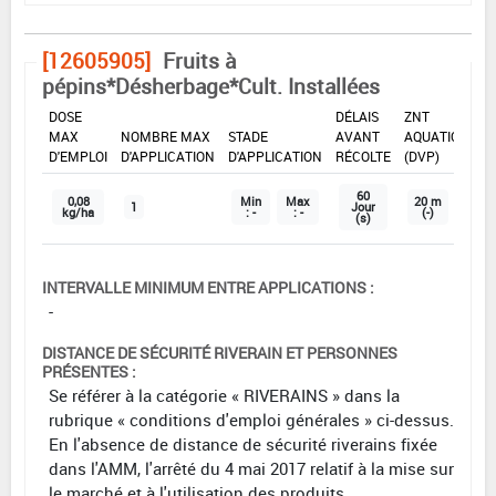
[12605905]
Fruits à
pépins*Désherbage*Cult. Installées
DOSE
DÉLAIS
ZNT
MAX
NOMBRE MAX
STADE
AVANT
AQUATIQUE
D'EMPLOI
D'APPLICATION
D'APPLICATION
RÉCOLTE
(DVP)
60
0,08
Min
Max
20 m
1
Jour
kg/ha
: -
: -
(-)
(s)
INTERVALLE MINIMUM ENTRE APPLICATIONS :
-
DISTANCE DE SÉCURITÉ RIVERAIN ET PERSONNES
PRÉSENTES :
Se référer à la catégorie « RIVERAINS » dans la
rubrique « conditions d'emploi générales » ci-dessus.
En l'absence de distance de sécurité riverains fixée
dans l'AMM, l'arrêté du 4 mai 2017 relatif à la mise sur
le marché et à l'utilisation des produits