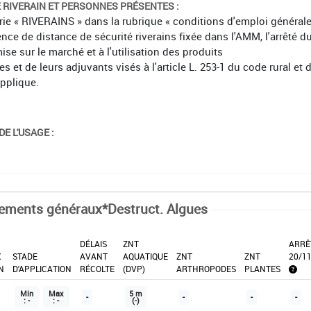
É RIVERAIN ET PERSONNES PRÉSENTES :
orie « RIVERAINS » dans la rubrique « conditions d'emploi général
ence de distance de sécurité riverains fixée dans l'AMM, l'arrêté d
mise sur le marché et à l'utilisation des produits
et de leurs adjuvants visés à l'article L. 253-1 du code rural et 
applique.
E L'USAGE :
tements généraux*Destruct. Algues
DÉLAIS
ZNT
ARRÊ
X
STADE
AVANT
AQUATIQUE
ZNT
ZNT
20/1
N
D'APPLICATION
RÉCOLTE
(DVP)
ARTHROPODES
PLANTES
Min
Max
5 m
-
-
-
-
: -
: -
(-)