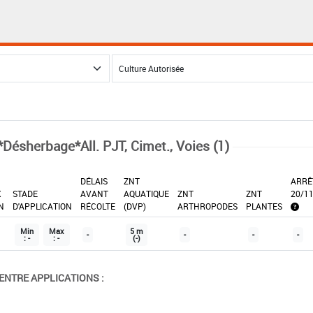
*Désherbage*All. PJT, Cimet., Voies (1)
DÉLAIS
ZNT
ARRÊ
X
STADE
AVANT
AQUATIQUE
ZNT
ZNT
20/1
N
D'APPLICATION
RÉCOLTE
(DVP)
ARTHROPODES
PLANTES
Min
Max
5 m
-
-
-
-
: -
: -
(-)
ENTRE APPLICATIONS :