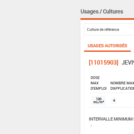
Usages / Cultures
USAGES AUTORISÉS
[11015903]
JEVI
DOSE
MAX
NOMBRE MA
D'EMPLOI
D'APPLICATIO
100
4
mL/m²
INTERVALLE MINIMUM 
-