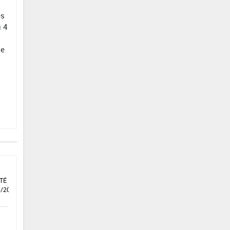
es
u 4
de
TÉ DU
1/2021