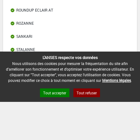
ROUNDUP ECLAIR AT
ROZANNE
SANKARI
STALANNE
L'ANSES respecte vos données
VEGOLD
Nous utilisons des cookies pour mesurer la fréquentation du site afin
d'améliorer son fonctionnement et d'optimiser votre expérience utilisateur. En
cliquant sur "Tout accepter", vous acceptez l'utilisation de cookies. Vous
pouvez modifier ce choix à tout moment en cliquant sur
Mentions légales
.
Liens utiles
Tout accepter
Tout refuser
Base de données européenne des pesticides
Base de données européenne des substances chimiques