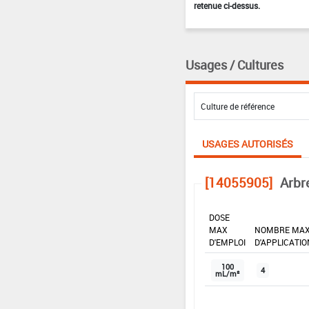
retenue ci-dessus.
Usages / Cultures
USAGES AUTORISÉS
[14055905]
Arbr
DOSE
MAX
NOMBRE MA
D'EMPLOI
D'APPLICATIO
100
4
mL/m²