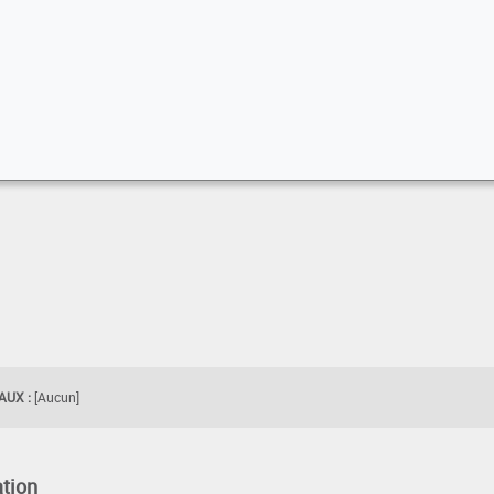
UX :
[Aucun]
tion