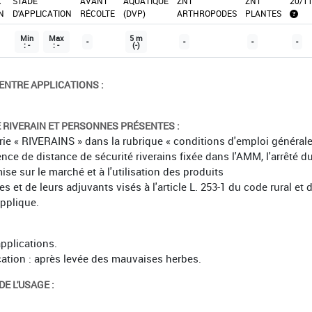
X
STADE
AVANT
AQUATIQUE
ZNT
ZNT
20/1
N
D'APPLICATION
RÉCOLTE
(DVP)
ARTHROPODES
PLANTES
Min
Max
5 m
-
-
-
-
: -
: -
(-)
ENTRE APPLICATIONS :
É RIVERAIN ET PERSONNES PRÉSENTES :
orie « RIVERAINS » dans la rubrique « conditions d'emploi général
ence de distance de sécurité riverains fixée dans l'AMM, l'arrêté d
mise sur le marché et à l'utilisation des produits
et de leurs adjuvants visés à l'article L. 253-1 du code rural et 
applique.
applications.
ication : après levée des mauvaises herbes.
E L'USAGE :