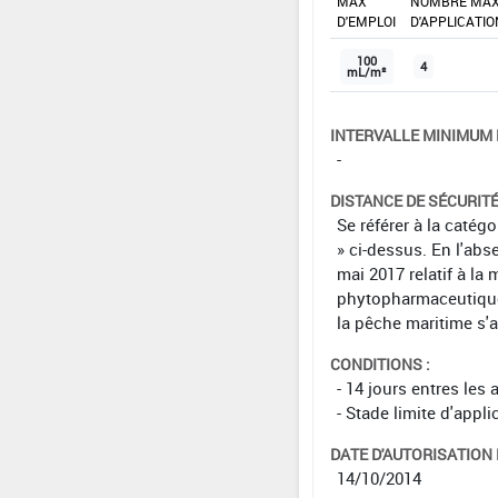
MAX
NOMBRE MA
D'EMPLOI
D'APPLICATIO
100
4
mL/m²
INTERVALLE MINIMUM 
-
DISTANCE DE SÉCURIT
Se référer à la catég
» ci-dessus. En l'abs
mai 2017 relatif à la 
phytopharmaceutiques 
la pêche maritime s'
CONDITIONS :
- 14 jours entres les 
- Stade limite d'appl
DATE D'AUTORISATION D
14/10/2014