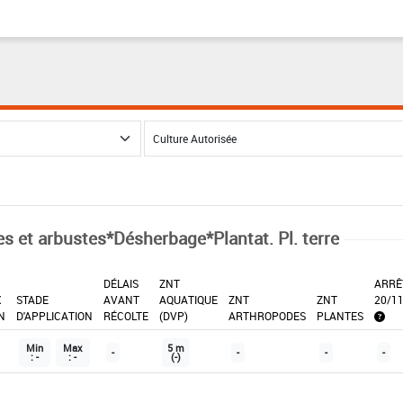
es et arbustes*Désherbage*Plantat. Pl. terre
DÉLAIS
ZNT
ARRÊ
X
STADE
AVANT
AQUATIQUE
ZNT
ZNT
20/1
N
D'APPLICATION
RÉCOLTE
(DVP)
ARTHROPODES
PLANTES
Min
Max
5 m
-
-
-
-
: -
: -
(-)