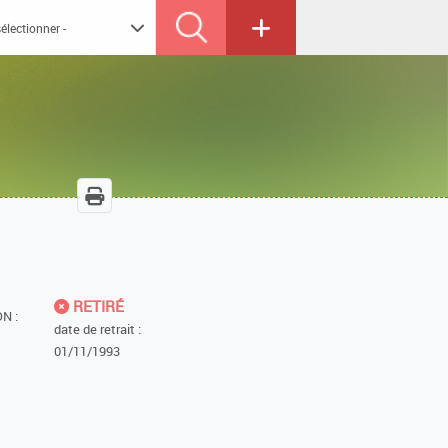
RETIRÉ
N :
date de retrait :
01/11/1993