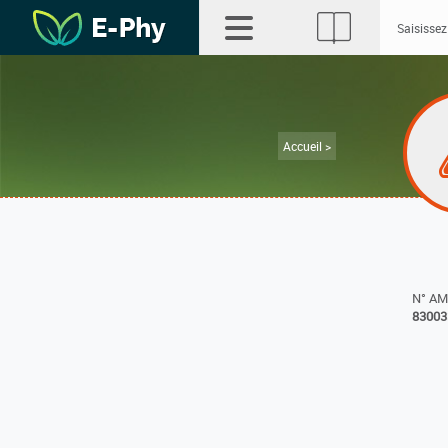
Accueil >
N° A
83003