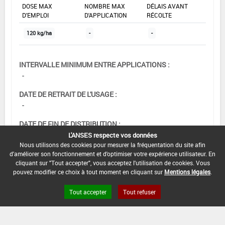
DOSE MAX
NOMBRE MAX
DÉLAIS AVANT
D'EMPLOI
D'APPLICATION
RÉCOLTE
120 kg/ha
-
-
INTERVALLE MINIMUM ENTRE APPLICATIONS :
-
DATE DE RETRAIT DE L'USAGE :
-
DATE DE FIN DE DISTRIBUTION :
-
L'ANSES respecte vos données
Nous utilisons des cookies pour mesurer la fréquentation du site afin
DATE DE FIN D'UTILISATION :
d'améliorer son fonctionnement et d'optimiser votre expérience utilisateur. En
cliquant sur "Tout accepter", vous acceptez l'utilisation de cookies. Vous
30/06/2007
pouvez modifier ce choix à tout moment en cliquant sur
Mentions légales
.
Tout accepter
Tout refuser