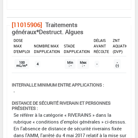
[11015906]
Traitements
généraux*Destruct. Algues
DOSE
DÉLAIS
ZNT
MAX
NOMBRE MAX
STADE
AVANT
AQUATIQUE
D'EMPLOI
D'APPLICATION
D'APPLICATION
RÉCOLTE
(DVP)
100
Min
Max
-
4
-
mL/m²
: -
: -
(-)
INTERVALLE MINIMUM ENTRE APPLICATIONS :
-
DISTANCE DE SÉCURITÉ RIVERAIN ET PERSONNES
PRÉSENTES :
Se référer à la catégorie « RIVERAINS » dans la
rubrique « conditions d'emploi générales » ci-dessus.
En l'absence de distance de sécurité riverains fixée
dans l'AMM, l'arrêté du 4 mai 2017 relatif à la mise sur