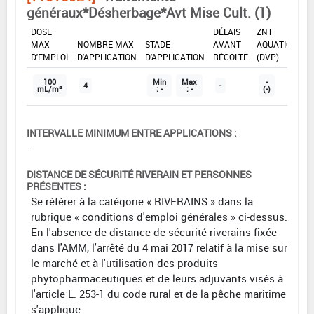
généraux*Désherbage*Avt Mise Cult. (1)
DOSE
DÉLAIS
ZNT
MAX
NOMBRE MAX
STADE
AVANT
AQUATIQUE
D'EMPLOI
D'APPLICATION
D'APPLICATION
RÉCOLTE
(DVP)
100
Min
Max
-
4
-
mL/m²
: -
: -
(-)
INTERVALLE MINIMUM ENTRE APPLICATIONS :
-
DISTANCE DE SÉCURITÉ RIVERAIN ET PERSONNES
PRÉSENTES :
Se référer à la catégorie « RIVERAINS » dans la
rubrique « conditions d'emploi générales » ci-dessus.
En l'absence de distance de sécurité riverains fixée
dans l'AMM, l'arrêté du 4 mai 2017 relatif à la mise sur
le marché et à l'utilisation des produits
phytopharmaceutiques et de leurs adjuvants visés à
l'article L. 253-1 du code rural et de la pêche maritime
s'applique.