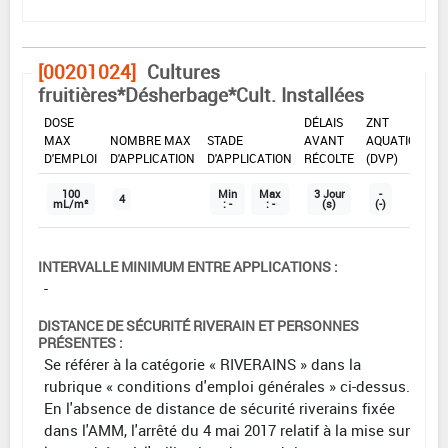
[00201024]
Cultures
fruitières*Désherbage*Cult. Installées
DOSE
DÉLAIS
ZNT
MAX
NOMBRE MAX
STADE
AVANT
AQUATIQUE
D'EMPLOI
D'APPLICATION
D'APPLICATION
RÉCOLTE
(DVP)
100
Min
Max
3 Jour
-
4
mL/m²
: -
: -
(s)
(-)
INTERVALLE MINIMUM ENTRE APPLICATIONS :
-
DISTANCE DE SÉCURITÉ RIVERAIN ET PERSONNES
PRÉSENTES :
Se référer à la catégorie « RIVERAINS » dans la
rubrique « conditions d'emploi générales » ci-dessus.
En l'absence de distance de sécurité riverains fixée
dans l'AMM, l'arrêté du 4 mai 2017 relatif à la mise sur