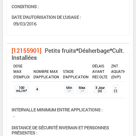
CONDITIONS :
DATE D'AUTORISATION DE L'USAGE :
09/03/2016
[12155901]
Petits fruits*Désherbage*Cult.
Installées
DOSE
DÉLAIS
ZNT
MAX
NOMBRE MAX
STADE
AVANT
AQUATIQUE
D'EMPLOI
D'APPLICATION
D'APPLICATION
RÉCOLTE
(DVP)
100
Min
Max
3 Jour
-
4
mL/m²
: -
: -
(s)
(-)
INTERVALLE MINIMUM ENTRE APPLICATIONS :
-
DISTANCE DE SÉCURITÉ RIVERAIN ET PERSONNES
PRÉSENTES :