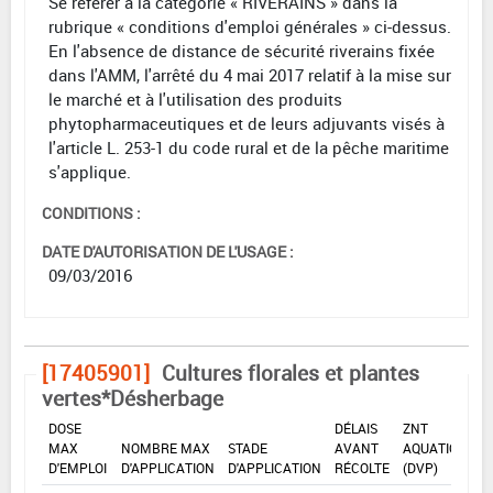
Se référer à la catégorie « RIVERAINS » dans la
rubrique « conditions d'emploi générales » ci-dessus.
En l'absence de distance de sécurité riverains fixée
dans l'AMM, l'arrêté du 4 mai 2017 relatif à la mise sur
le marché et à l'utilisation des produits
phytopharmaceutiques et de leurs adjuvants visés à
l'article L. 253-1 du code rural et de la pêche maritime
s'applique.
CONDITIONS :
DATE D'AUTORISATION DE L'USAGE :
09/03/2016
[17405901]
Cultures florales et plantes
vertes*Désherbage
DOSE
DÉLAIS
ZNT
MAX
NOMBRE MAX
STADE
AVANT
AQUATIQUE
D'EMPLOI
D'APPLICATION
D'APPLICATION
RÉCOLTE
(DVP)