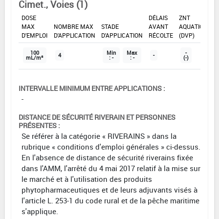
Cimet., Voies (1)
DOSE
DÉLAIS
ZNT
MAX
NOMBRE MAX
STADE
AVANT
AQUATIQUE
D'EMPLOI
D'APPLICATION
D'APPLICATION
RÉCOLTE
(DVP)
100
Min
Max
-
4
-
mL/m²
: -
: -
(-)
INTERVALLE MINIMUM ENTRE APPLICATIONS :
-
DISTANCE DE SÉCURITÉ RIVERAIN ET PERSONNES
PRÉSENTES :
Se référer à la catégorie « RIVERAINS » dans la
rubrique « conditions d'emploi générales » ci-dessus.
En l'absence de distance de sécurité riverains fixée
dans l'AMM, l'arrêté du 4 mai 2017 relatif à la mise sur
le marché et à l'utilisation des produits
phytopharmaceutiques et de leurs adjuvants visés à
l'article L. 253-1 du code rural et de la pêche maritime
s'applique.