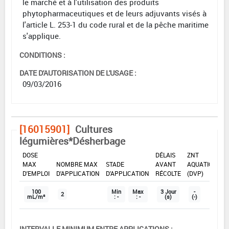
le marché et à l'utilisation des produits
phytopharmaceutiques et de leurs adjuvants visés à
l'article L. 253-1 du code rural et de la pêche maritime
s'applique.
CONDITIONS :
DATE D'AUTORISATION DE L'USAGE :
09/03/2016
[16015901]
Cultures
légumières*Désherbage
DOSE
DÉLAIS
ZNT
MAX
NOMBRE MAX
STADE
AVANT
AQUATIQUE
D'EMPLOI
D'APPLICATION
D'APPLICATION
RÉCOLTE
(DVP)
100
Min
Max
3 Jour
-
2
mL/m²
: -
: -
(s)
(-)
INTERVALLE MINIMUM ENTRE APPLICATIONS :