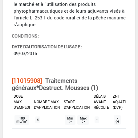
le marché et à l'utilisation des produits
phytopharmaceutiques et de leurs adjuvants visés à
l'article L. 253-1 du code rural et de la pêche maritime
s'applique.
CONDITIONS :
DATE D'AUTORISATION DE L'USAGE :
09/03/2016
[11015908]
Traitements
généraux*Destruct. Mousses (1)
DOSE
DÉLAIS
ZNT
MAX
NOMBRE MAX
STADE
AVANT
AQUATIQUE
D'EMPLOI
D'APPLICATION
D'APPLICATION
RÉCOLTE
(DVP)
100
Min
Max
-
4
-
mL/m²
: -
: -
(-)