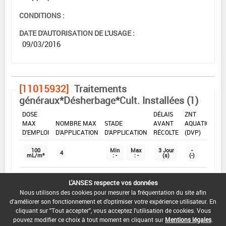
CONDITIONS :
DATE D'AUTORISATION DE L'USAGE :
09/03/2016
[11015932]
Traitements
généraux*Désherbage*Cult. Installées (1)
DOSE
DÉLAIS
ZNT
MAX
NOMBRE MAX
STADE
AVANT
AQUATIQUE
D'EMPLOI
D'APPLICATION
D'APPLICATION
RÉCOLTE
(DVP)
100
Min
Max
3 Jour
-
4
mL/m²
: -
: -
(s)
(-)
L'ANSES respecte vos données
INTERVALLE MINIMUM ENTRE APPLICATIONS :
Nous utilisons des cookies pour mesurer la fréquentation du site afin
-
d'améliorer son fonctionnement et d'optimiser votre expérience utilisateur. En
cliquant sur "Tout accepter", vous acceptez l'utilisation de cookies. Vous
DISTANCE DE SÉCURITÉ RIVERAIN ET PERSONNES
pouvez modifier ce choix à tout moment en cliquant sur
Mentions légales
.
PRÉSENTES :