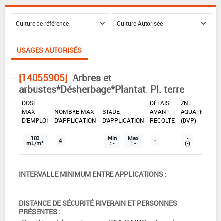
USAGES AUTORISÉS
[14055905]
Arbres et
arbustes*Désherbage*Plantat. Pl. terre
DOSE
DÉLAIS
ZNT
MAX
NOMBRE MAX
STADE
AVANT
AQUATIQUE
D'EMPLOI
D'APPLICATION
D'APPLICATION
RÉCOLTE
(DVP)
100
Min
Max
-
4
-
mL/m²
: -
: -
(-)
INTERVALLE MINIMUM ENTRE APPLICATIONS :
-
DISTANCE DE SÉCURITÉ RIVERAIN ET PERSONNES
PRÉSENTES :