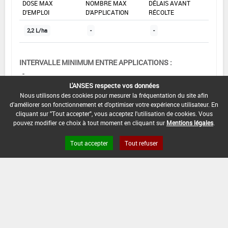
DOSE MAX
NOMBRE MAX
DÉLAIS AVANT
D'EMPLOI
D'APPLICATION
RÉCOLTE
2,2 L/ha
-
-
INTERVALLE MINIMUM ENTRE APPLICATIONS :
-
L'ANSES respecte vos données
DATE DE RETRAIT DE L'USAGE :
Nous utilisons des cookies pour mesurer la fréquentation du site afin
06/02/2004
d'améliorer son fonctionnement et d'optimiser votre expérience utilisateur. En
cliquant sur "Tout accepter", vous acceptez l'utilisation de cookies. Vous
DATE DE FIN DE DISTRIBUTION :
pouvez modifier ce choix à tout moment en cliquant sur
Mentions légales
.
-
Tout accepter
Tout refuser
DATE DE FIN D'UTILISATION :
-