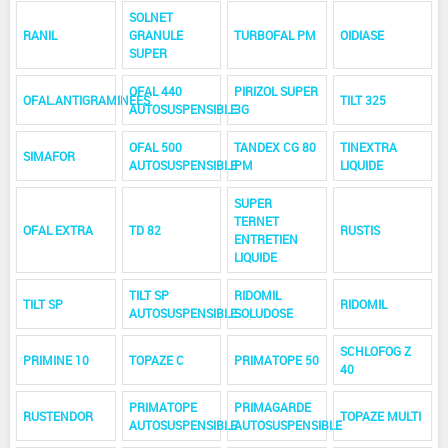
SOLNET
RANIL
GRANULE
TURBOFAL PM
OIDIASE
SUPER
OFAL 440
PIRIZOL SUPER
OFAL.ANTIGRAMINEES
TILT 325
AUTOSUSPENSIBLE
3G
OFAL 500
TANDEX CG 80
TINEXTRA
SIMAFOR
AUTOSUSPENSIBLE
PM
LIQUIDE
SUPER
TERNET
OFAL EXTRA
TD 82
RUSTIS
ENTRETIEN
LIQUIDE
TILT SP
RIDOMIL
TILT SP
RIDOMIL
AUTOSUSPENSIBLE
SOLUDOSE
SCHLOFOG Z
PRIMINE 10
TOPAZE C
PRIMATOPE 50
40
PRIMATOPE
PRIMAGARDE
RUSTENDOR
TOPAZE MULTI
AUTOSUSPENSIBLE
AUTOSUSPENSIBLE