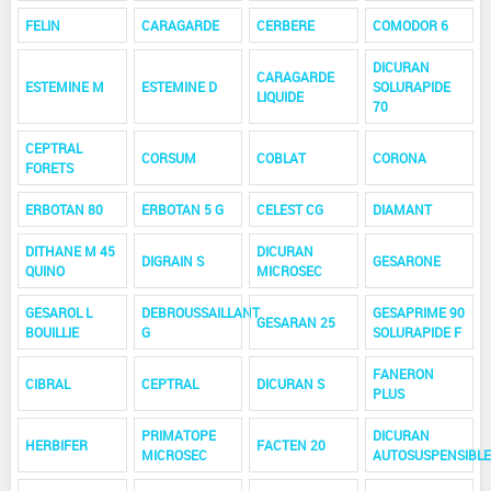
FELIN
CARAGARDE
CERBERE
COMODOR 6
DICURAN
CARAGARDE
ESTEMINE M
ESTEMINE D
SOLURAPIDE
LIQUIDE
70
CEPTRAL
CORSUM
COBLAT
CORONA
FORETS
ERBOTAN 80
ERBOTAN 5 G
CELEST CG
DIAMANT
DITHANE M 45
DICURAN
DIGRAIN S
GESARONE
QUINO
MICROSEC
GESAROL L
DEBROUSSAILLANT
GESAPRIME 90
GESARAN 25
BOUILLIE
G
SOLURAPIDE F
FANERON
CIBRAL
CEPTRAL
DICURAN S
PLUS
PRIMATOPE
DICURAN
HERBIFER
FACTEN 20
MICROSEC
AUTOSUSPENSIBLE