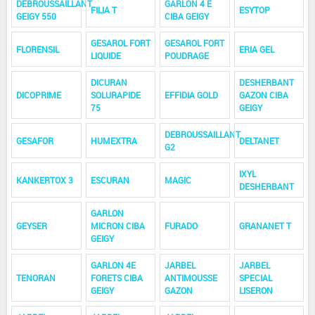
DEBROUSSAILLANT
GARLON 4 E
FILIA T
ESYTOP
GEIGY 550
CIBA GEIGY
GESAROL FORT
GESAROL FORT
FLORENSIL
ERIA GEL
LIQUIDE
POUDRAGE
DICURAN
DESHERBANT
DICOPRIME
SOLURAPIDE
EFFIDIA GOLD
GAZON CIBA
75
GEIGY
DEBROUSSAILLANT
GESAFOR
HUMEXTRA
DELTANET
G2
IXYL
KANKERTOX 3
ESCURAN
MAGIC
DESHERBANT
GARLON
GEYSER
MICRON CIBA
FURADO
GRANANET T
GEIGY
GARLON 4E
JARBEL
JARBEL
TENORAN
FORETS CIBA
ANTIMOUSSE
SPECIAL
GEIGY
GAZON
LISERON