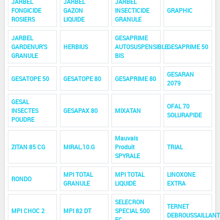
JARBEL
JARBEL
JARBEL
FONGICIDE
GAZON
INSECTICIDE
GRAPHIC
ROSIERS
LIQUIDE
GRANULE
JARBEL
GESAPRIME
GARDENUR'S
HERBIUS
AUTOSUSPENSIBLE
GESAPRIME 50
GRANULE
BIS
GESARAN
GESATOPE 50
GESATOPE 80
GESAPRIME 80
2079
GESAL
OFAL 70
INSECTES
GESAPAX 80
MIXATAN
SOLURAPIDE
POUDRE
Mauvais
ZITAN 85 CG
MIRAL.10.G
Produit
TRIAL
SPYRALE
MPI TOTAL
MPI TOTAL
LINOXONE
RONDO
GRANULE
LIQUIDE
EXTRA
SELECRON
TERNET
MPI CHOC 2
MPI 82 DT
SPECIAL 500
DEBROUSSAILLANT
EC