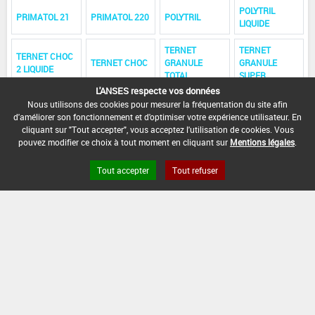
POLYTRIL
PRIMATOL 21
PRIMATOL 220
POLYTRIL
LIQUIDE
TERNET
TERNET
TERNET CHOC
TERNET CHOC
GRANULE
GRANULE
2 LIQUIDE
TOTAL
SUPER
L'ANSES respecte vos données
TERNET
QUINOXONE
QUINOXONE
Nous utilisons des cookies pour mesurer la fréquentation du site afin
TERNET
ENTRETIEN
LIQUIDE
LOURD
d'améliorer son fonctionnement et d'optimiser votre expérience utilisateur. En
ENTRETIEN
LIQUIDE
CONCENTRE
CONCENTRE
cliquant sur "Tout accepter", vous acceptez l'utilisation de cookies. Vous
pouvez modifier ce choix à tout moment en cliquant sur
Mentions légales
.
PRIMEXTRA 15
PRIMATOL TD
POLYDIAL
POLYDIAL S
MICROSEC
400
Tout accepter
Tout refuser
SQUAL SUPER
SEMERONE 25
SQUAL
TURBO TR
DG
TUTAN
SIMATAN
SINOPLE
SPERENE
SOLNET CHOC
TOPAZE
TOURNOI
TILT 500
2 LIQUIDE
EFFERVIT
TERNET TOTAL
TERNET AD
TILT GELUDOSE
TENERE
AD