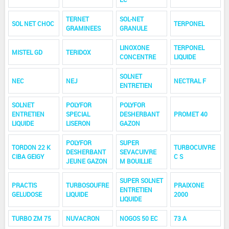
TERNET
SOL-NET
SOL NET CHOC
TERPONEL
GRAMINEES
GRANULE
LINOXONE
TERPONEL
MISTEL GD
TERIDOX
CONCENTRE
LIQUIDE
SOLNET
NEC
NEJ
NECTRAL F
ENTRETIEN
SOLNET
POLYFOR
POLYFOR
ENTRETIEN
SPECIAL
DESHERBANT
PROMET 40
LIQUIDE
LISERON
GAZON
POLYFOR
SUPER
TORDON 22 K
TURBOCUIVRE
DESHERBANT
SEVACUIVRE
CIBA GEIGY
C S
JEUNE GAZON
M BOUILLIE
SUPER SOLNET
PRACTIS
TURBOSOUFRE
PRAIXONE
ENTRETIEN
GELUDOSE
LIQUIDE
2000
LIQUIDE
TURBO ZM 75
NUVACRON
NOGOS 50 EC
73 A