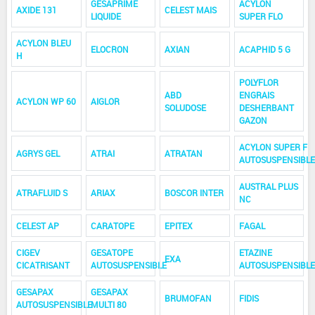
GESAPRIME
ACYLON
AXIDE 131
CELEST MAIS
LIQUIDE
SUPER FLO
ACYLON BLEU
ELOCRON
AXIAN
ACAPHID 5 G
H
POLYFLOR
ABD
ENGRAIS
ACYLON WP 60
AIGLOR
SOLUDOSE
DESHERBANT
GAZON
ACYLON SUPER F
AGRYS GEL
ATRAI
ATRATAN
AUTOSUSPENSIBLE
AUSTRAL PLUS
ATRAFLUID S
ARIAX
BOSCOR INTER
NC
CELEST AP
CARATOPE
EPITEX
FAGAL
CIGEV
GESATOPE
ETAZINE
EXA
CICATRISANT
AUTOSUSPENSIBLE
AUTOSUSPENSIBLE
GESAPAX
GESAPAX
BRUMOFAN
FIDIS
AUTOSUSPENSIBLE
MULTI 80