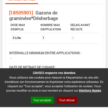
[18505901]
Gazons de
graminées*Désherbage
DOSE MAX
NOMBRE MAX
DÉLAIS AVANT
D'EMPLOI
D'APPLICATION
RÉCOLTE
5 L/ha
1
-
INTERVALLE MINIMUM ENTRE APPLICATIONS :
-
DATE DE RETRAIT DE L'USAGE :
30/04/2013
L'ANSES respecte vos données
Nous utilisons des cookies pour mesurer la fréquentation du site afin
DATE DE FIN DE DISTRIBUTION :
d'améliorer son fonctionnement et d'optimiser votre expérience utilisateur. En
-
cliquant sur "Tout accepter", vous acceptez l'utilisation de cookies. Vous
pouvez modifier ce choix à tout moment en cliquant sur
Mentions légales
.
DATE DE FIN D'UTILISATION :
Tout accepter
Tout refuser
-