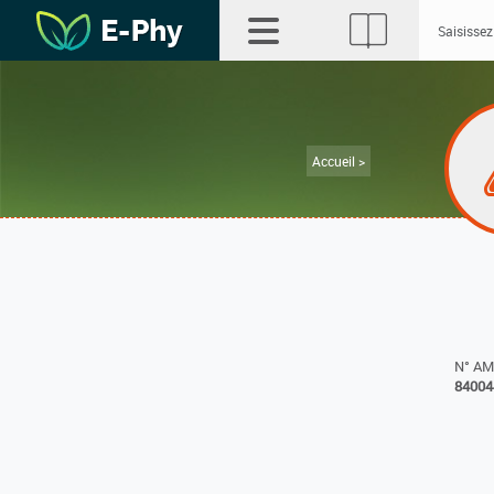
Accueil >
N° A
84004