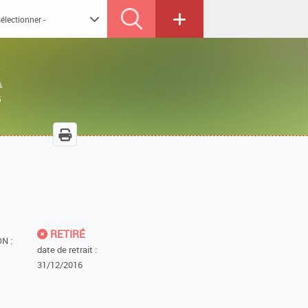
A
5
RETIRÉ
N :
date de retrait :
31/12/2016