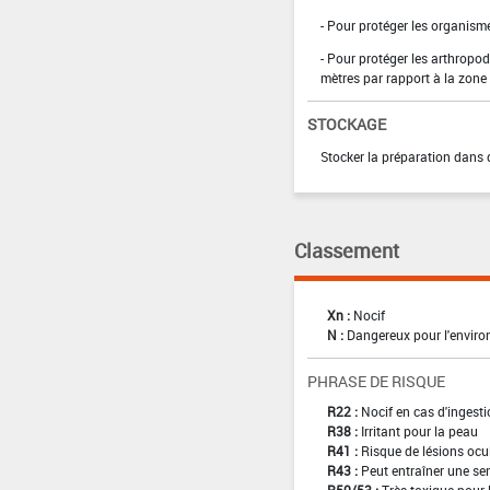
- Pour protéger les organism
- Pour protéger les arthropod
mètres par rapport à la zone
STOCKAGE
Stocker la préparation dans 
Classement
Xn :
Nocif
N :
Dangereux pour l'envir
PHRASE DE RISQUE
R22 :
Nocif en cas d'ingest
R38 :
Irritant pour la peau
R41 :
Risque de lésions ocu
R43 :
Peut entraîner une sen