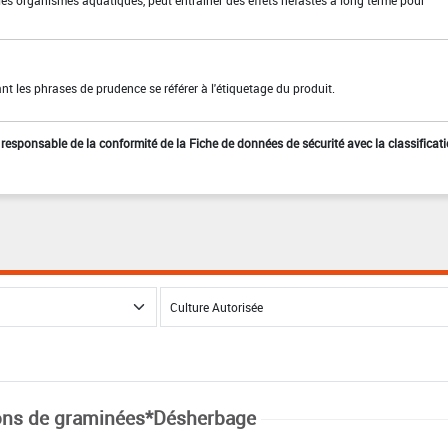
les organismes aquatiques, peut entraîner des effets néfastes à long terme pour
t les phrases de prudence se référer à l'étiquetage du produit.
st responsable de la conformité de la Fiche de données de sécurité avec la classificat
ns de graminées*Désherbage