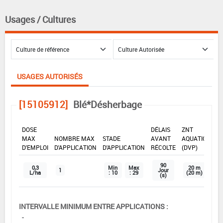
Usages / Cultures
USAGES AUTORISÉS
[15105912]
Blé*Désherbage
DOSE
DÉLAIS
ZNT
MAX
NOMBRE MAX
STADE
AVANT
AQUATIQUE
D'EMPLOI
D'APPLICATION
D'APPLICATION
RÉCOLTE
(DVP)
90
0,3
Min
Max
20 m
1
Jour
L/ha
: 10
: 29
(20 m)
(s)
INTERVALLE MINIMUM ENTRE APPLICATIONS :
-