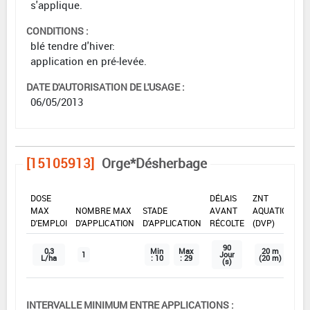
s'applique.
CONDITIONS :
blé tendre d'hiver:
application en pré-levée.
DATE D'AUTORISATION DE L'USAGE :
06/05/2013
[15105913]
Orge*Désherbage
DOSE
DÉLAIS
ZNT
MAX
NOMBRE MAX
STADE
AVANT
AQUATIQUE
D'EMPLOI
D'APPLICATION
D'APPLICATION
RÉCOLTE
(DVP)
90
0,3
Min
Max
20 m
1
Jour
L/ha
: 10
: 29
(20 m)
(s)
INTERVALLE MINIMUM ENTRE APPLICATIONS :