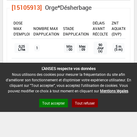
[15105913]
Orge*Désherbage
DOSE
DÉLAIS
ZNT
MAX
NOMBRE MAX
STADE
AVANT
AQUATIQUE
D'EMPLOI
D'APPLICATION
D'APPLICATION
RÉCOLTE
(DVP)
90
0,25
Min
Max
5 m
1
Jour
L/ha
: 00
: 09
(5 m)
(s)
L'ANSES respecte vos données
INTERVALLE MINIMUM ENTRE APPLICATIONS :
Nous utilisons des cookies pour mesurer la fréquentation du site afin
-
d'améliorer son fonctionnement et d'optimiser votre expérience utilisateur. En
cliquant sur "Tout accepter", vous acceptez l'utilisation de cookies. Vous
DISTANCE DE SÉCURITÉ RIVERAIN ET PERSONNES
pouvez modifier ce choix à tout moment en cliquant sur
Mentions légales
.
PRÉSENTES :
Se référer à la catégorie « RIVERAINS » dans la
Tout accepter
Tout refuser
rubrique « conditions d'emploi générales » ci-dessus.
En l'absence de distance de sécurité riverains fixée
dans l'AMM, l'arrêté du 4 mai 2017 relatif à la mise sur
le marché et à l'utilisation des produits
phytopharmaceutiques et de leurs adjuvants visés à