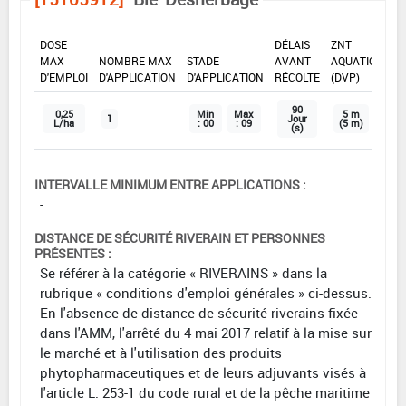
DOSE
DÉLAIS
ZNT
MAX
NOMBRE MAX
STADE
AVANT
AQUATIQUE
D'EMPLOI
D'APPLICATION
D'APPLICATION
RÉCOLTE
(DVP)
90
0,25
Min
Max
5 m
1
Jour
L/ha
: 00
: 09
(5 m)
(s)
INTERVALLE MINIMUM ENTRE APPLICATIONS :
-
DISTANCE DE SÉCURITÉ RIVERAIN ET PERSONNES
PRÉSENTES :
Se référer à la catégorie « RIVERAINS » dans la
rubrique « conditions d'emploi générales » ci-dessus.
En l'absence de distance de sécurité riverains fixée
dans l'AMM, l'arrêté du 4 mai 2017 relatif à la mise sur
le marché et à l'utilisation des produits
phytopharmaceutiques et de leurs adjuvants visés à
l'article L. 253-1 du code rural et de la pêche maritime