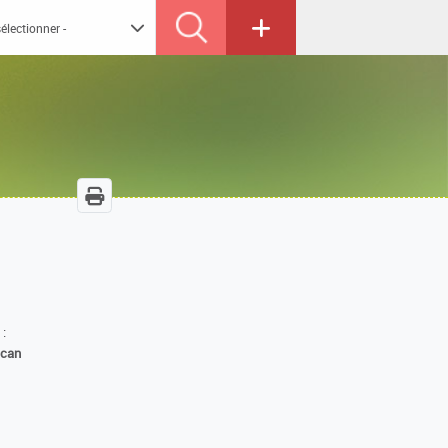
 :
ican