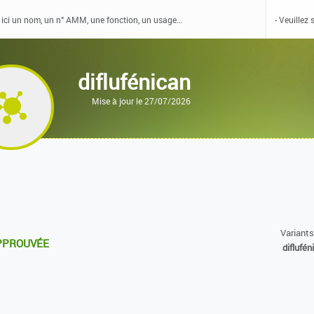
diflufénican
Mise à jour le 27/07/2026
Variants
PROUVÉE
diflufén