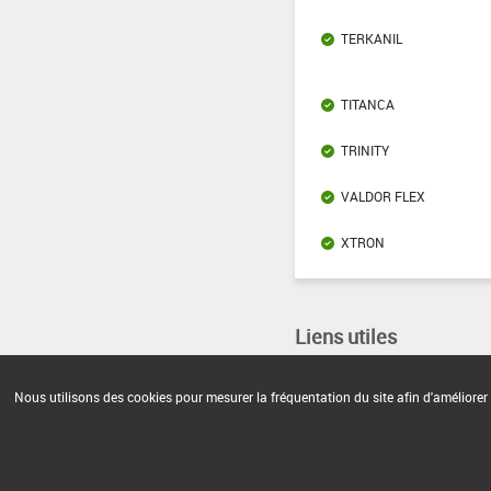
TERKANIL
TITANCA
TRINITY
VALDOR FLEX
XTRON
Liens utiles
Base de données européenne 
Nous utilisons des cookies pour mesurer la fréquentation du site afin d'améliorer 
Base de données européenne