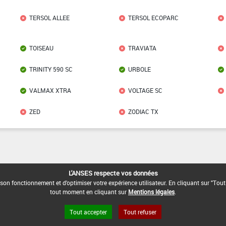
TERSOL ALLEE
TERSOL ECOPARC
TOISEAU
TRAVIATA
TRINITY 590 SC
URBOLE
VALMAX XTRA
VOLTAGE SC
ZED
ZODIAC TX
L'ANSES respecte vos données
des pesticides
son fonctionnement et d'optimiser votre expérience utilisateur. En cliquant sur "Tout
 des substances chimiques
tout moment en cliquant sur
Mentions légales
.
Tout accepter
Tout refuser