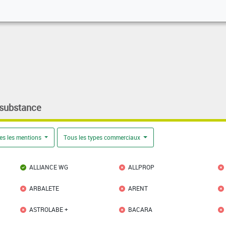
 substance
es les mentions
Tous les types commerciaux
ALLIANCE WG
ALLPROP
ARBALETE
ARENT
ASTROLABE +
BACARA