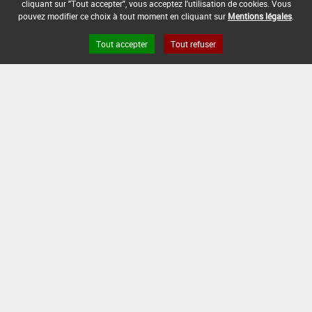
cliquant sur "Tout accepter", vous acceptez l'utilisation de cookies. Vous
rubrique « conditions d'emploi générales » ci-dessus.
pouvez modifier ce choix à tout moment en cliquant sur
Mentions légales
.
En l'absence de distance de sécurité riverains fixée
dans l'AMM, l'arrêté du 4 mai 2017 relatif à la mise sur
Tout accepter
Tout refuser
le marché et à l'utilisation des produits
phytopharmaceutiques et de leurs adjuvants visés à
l'article L. 253-1 du code rural et de la pêche maritime
s'applique.
CONDITIONS :
Favorable uniquement pour une application en post-
levée sur orge d'hiver.
DATE D'AUTORISATION DE L'USAGE :
06/02/2015