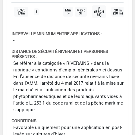
F
0,375
Min
Max :
20 m
1
(BBCH
L/ha
: -
31
(20 m)
31)
INTERVALLE MINIMUM ENTRE APPLICATIONS :
-
DISTANCE DE SÉCURITÉ RIVERAIN ET PERSONNES
PRÉSENTES :
Se référer à la catégorie « RIVERAINS » dans la
rubrique « conditions d'emploi générales » ci-dessus.
En l'absence de distance de sécurité riverains fixée
dans l'AMM, l'arrêté du 4 mai 2017 relatif à la mise sur
le marché et à l'utilisation des produits
phytopharmaceutiques et de leurs adjuvants visés à
l'article L. 253-1 du code rural et de la pêche maritime
s'applique.
CONDITIONS :
Favorable uniquement pour une application en post-
levée sur cultures d'hiver.