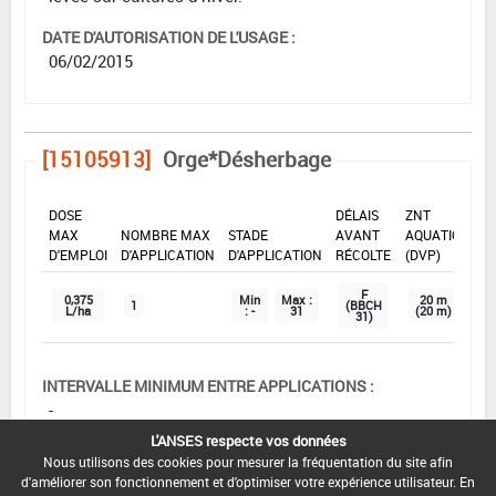
DATE D'AUTORISATION DE L'USAGE :
06/02/2015
[15105913]
Orge*Désherbage
DOSE
DÉLAIS
ZNT
MAX
NOMBRE MAX
STADE
AVANT
AQUATIQUE
D'EMPLOI
D'APPLICATION
D'APPLICATION
RÉCOLTE
(DVP)
F
0,375
Min
Max :
20 m
1
(BBCH
L/ha
: -
31
(20 m)
31)
INTERVALLE MINIMUM ENTRE APPLICATIONS :
-
L'ANSES respecte vos données
DISTANCE DE SÉCURITÉ RIVERAIN ET PERSONNES
Nous utilisons des cookies pour mesurer la fréquentation du site afin
PRÉSENTES :
d'améliorer son fonctionnement et d'optimiser votre expérience utilisateur. En
Se référer à la catégorie « RIVERAINS » dans la