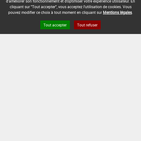
d'améliorer son fonctionnement et d'optimiser votre expérience utilisateur. En
cliquant sur "Tout accepter", vous acceptez l'utilisation de cookies. Vous
pouvez modifier ce choix à tout moment en cliquant sur
Mentions légales
.
[12703104]
Vigne*Trt Part.Aer.*Tordeuses
de la grappe
Tout accepter
Tout refuser
DOSE MAX
NOMBRE MAX
DÉLAIS AVANT
D'EMPLOI
D'APPLICATION
RÉCOLTE
0,25 L/ha
3
10 Jour (s)
INTERVALLE MINIMUM ENTRE APPLICATIONS :
-
DATE DE RETRAIT DE L'USAGE :
19/03/2022
DATE DE FIN DE DISTRIBUTION :
19/06/2022
DATE DE FIN D'UTILISATION :
19/09/2022