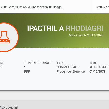
IPACTRIL A
RHODIAGRI
Mise à jour le 23/12/2025
MM
TYPE DE PRODUIT
TYPE
1ÈRE
53
:
COMMERCIAL :
AUTORISATIO
PPP
Produit de référence
01/12/1978
UX :
[Aucun]