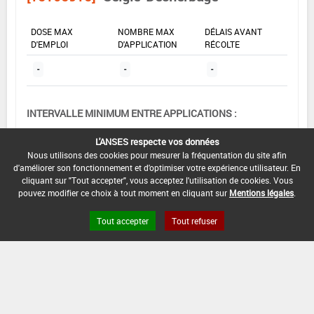
DOSE MAX
NOMBRE MAX
DÉLAIS AVANT
D'EMPLOI
D'APPLICATION
RÉCOLTE
-
-
-
INTERVALLE MINIMUM ENTRE APPLICATIONS :
-
L'ANSES respecte vos données
DATE DE RETRAIT DE L'USAGE :
Nous utilisons des cookies pour mesurer la fréquentation du site afin
d'améliorer son fonctionnement et d'optimiser votre expérience utilisateur. En
01/11/1988
cliquant sur "Tout accepter", vous acceptez l'utilisation de cookies. Vous
pouvez modifier ce choix à tout moment en cliquant sur
Mentions légales
.
DATE DE FIN DE DISTRIBUTION :
-
Tout accepter
Tout refuser
DATE DE FIN D'UTILISATION :
-