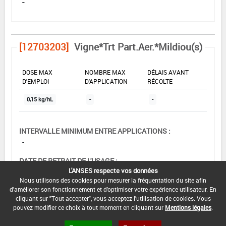
-
[12703203]
Vigne*Trt Part.Aer.*Mildiou(s)
DOSE MAX
NOMBRE MAX
DÉLAIS AVANT
D'EMPLOI
D'APPLICATION
RÉCOLTE
0,15 kg/hL
-
-
INTERVALLE MINIMUM ENTRE APPLICATIONS :
-
DATE DE RETRAIT DE L'USAGE :
L'ANSES respecte vos données
-
Nous utilisons des cookies pour mesurer la fréquentation du site afin
d'améliorer son fonctionnement et d'optimiser votre expérience utilisateur. En
DATE DE FIN DE DISTRIBUTION :
cliquant sur "Tout accepter", vous acceptez l'utilisation de cookies. Vous
-
pouvez modifier ce choix à tout moment en cliquant sur
Mentions légales
.
DATE DE FIN D'UTILISATION :