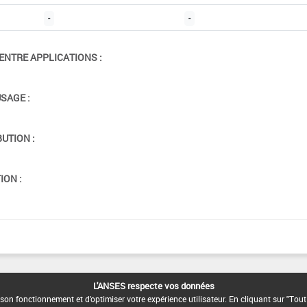
-
-
ENTRE APPLICATIONS :
USAGE :
BUTION :
ION :
L'ANSES respecte vos données
son fonctionnement et d'optimiser votre expérience utilisateur. En cliquant sur "Tout