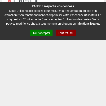
TERSOL ECOSITE DT
L'ANSES respecte vos données
Nous utilisons des cookies pour mesurer la fréquentation du site afin
TERSOL ECOSITE EV
d'améliorer son fonctionnement et d'optimiser votre expérience utilisateur. En
cliquant sur "Tout accepter", vous acceptez l'utilisation de cookies. Vous
TOXHERB FOLZY
pouvez modifier ce choix à tout moment en cliquant sur
Mentions légales
.
TRESOR
Tout accepter
Tout refuser
Liens utiles
Base de données européenne des pesticides
Base de données européenne des substances chimiques