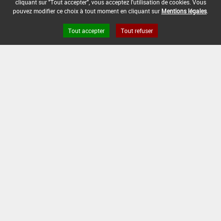
cliquant sur "Tout accepter", vous acceptez l'utilisation de cookies. Vous
pouvez modifier ce choix à tout moment en cliquant sur
Mentions légales
.
DOSE MAX
NOMBRE MAX
DÉLAIS AVANT
D'EMPLOI
D'APPLICATION
RÉCOLTE
Tout accepter
Tout refuser
1,5 L/ha
-
-
INTERVALLE MINIMUM ENTRE APPLICATIONS :
-
DATE DE RETRAIT DE L'USAGE :
-
DATE DE FIN DE DISTRIBUTION :
30/10/2009
DATE DE FIN D'UTILISATION :
03/05/2010