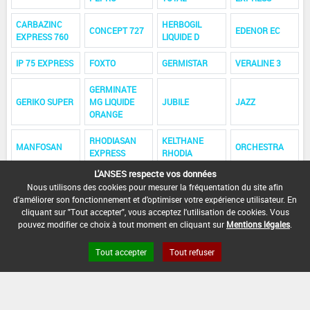
CARBAZINC
HERBOGIL
CONCEPT 727
EDENOR EC
EXPRESS 760
LIQUIDE D
IP 75 EXPRESS
FOXTO
GERMISTAR
VERALINE 3
GERMINATE
GERIKO SUPER
MG LIQUIDE
JUBILE
JAZZ
ORANGE
RHODIASAN
KELTHANE
MANFOSAN
ORCHESTRA
EXPRESS
RHODIA
L'ANSES respecte vos données
SODIL SPECIAL
SUMISTAR
TETRAFIT MGL
VALIANT M
Nous utilisons des cookies pour mesurer la fréquentation du site afin
FLUIDE
d'améliorer son fonctionnement et d'optimiser votre expérience utilisateur. En
cliquant sur "Tout accepter", vous acceptez l'utilisation de cookies. Vous
VALIANT GD
TEMIK M
pouvez modifier ce choix à tout moment en cliquant sur
Mentions légales
.
Tout accepter
Tout refuser