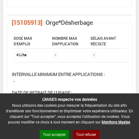
[15105913]
Orge*Désherbage
DOSE MAX
NOMBRE MAX
DÉLAIS AVANT
D'EMPLOI
D'APPLICATION
RÉCOLTE
4 L/ha
-
-
INTERVALLE MINIMUM ENTRE APPLICATIONS :
-
DATE DE RETRAIT DE L'USAGE :
01/10/2004
L'ANSES respecte vos données
Nous utilisons des cookies pour mesurer la fréquentation du site afin
DATE DE FIN DE DISTRIBUTION :
d'améliorer son fonctionnement et d'optimiser votre expérience utilisateur. En
cliquant sur "Tout accepter", vous acceptez l'utilisation de cookies. Vous
-
pouvez modifier ce choix à tout moment en cliquant sur
Mentions légales
.
DATE DE FIN D'UTILISATION :
Tout accepter
Tout refuser
-