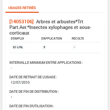
USAGES RETIRÉS
[14053106]
Arbres et arbustes*Trt
Part.Aer.*Insectes xylophages et sous-
corticaux
DOSE MAX
NOMBRE MAX
DÉLAIS AVANT
D'EMPLOI
D'APPLICATION
RÉCOLTE
0,1 L/hL
3
-
INTERVALLE MINIMUM ENTRE APPLICATIONS :
-
DATE DE RETRAIT DE L'USAGE :
12/07/2010
DATE DE FIN DE DISTRIBUTION :
-
DATE DE FIN D'UTILISATION :