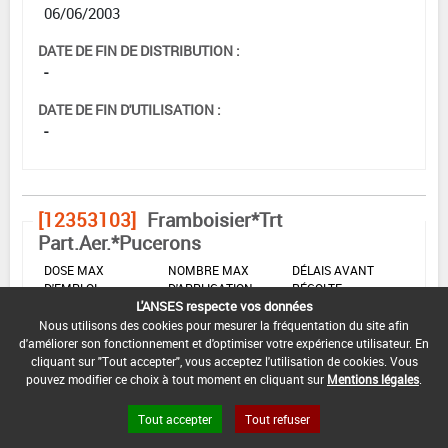
06/06/2003
DATE DE FIN DE DISTRIBUTION :
-
DATE DE FIN D'UTILISATION :
-
[12353103]
Framboisier*Trt
Part.Aer.*Pucerons
DOSE MAX
NOMBRE MAX
DÉLAIS AVANT
D'EMPLOI
D'APPLICATION
RÉCOLTE
L'ANSES respecte vos données
0,1 L/hL
-
-
Nous utilisons des cookies pour mesurer la fréquentation du site afin
d'améliorer son fonctionnement et d'optimiser votre expérience utilisateur. En
cliquant sur "Tout accepter", vous acceptez l'utilisation de cookies. Vous
pouvez modifier ce choix à tout moment en cliquant sur
Mentions légales
.
INTERVALLE MINIMUM ENTRE APPLICATIONS :
-
Tout accepter
Tout refuser
DATE DE RETRAIT DE L'USAGE :