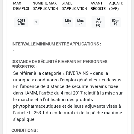
MAX
NOMBRE MAX
STADE
AVANT
AQUATIQUE
D'EMPLOI
D'APPLICATION
D'APPLICATION
RÉCOLTE
(DVP)
14
0,075
Min
Max
50 m
2
Jour
L/ha
: -
: -
(-)
(s)
INTERVALLE MINIMUM ENTRE APPLICATIONS :
-
DISTANCE DE SÉCURITÉ RIVERAIN ET PERSONNES
PRÉSENTES :
Se référer à la catégorie « RIVERAINS » dans la
rubrique « conditions d'emploi générales » ci-dessus.
En l'absence de distance de sécurité riverains fixée
dans l'AMM, l'arrêté du 4 mai 2017 relatif à la mise sur
le marché et à l'utilisation des produits
phytopharmaceutiques et de leurs adjuvants visés à
l'article L. 253-1 du code rural et de la pêche maritime
s'applique.
CONDITIONS :