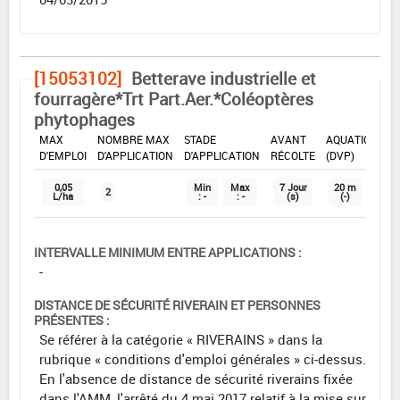
[15053102]
Betterave industrielle et
fourragère*Trt Part.Aer.*Coléoptères
phytophages
DOSE
DÉLAIS
ZNT
MAX
NOMBRE MAX
STADE
AVANT
AQUATIQUE
D'EMPLOI
D'APPLICATION
D'APPLICATION
RÉCOLTE
(DVP)
0,05
Min
Max
7 Jour
20 m
2
L/ha
: -
: -
(s)
(-)
INTERVALLE MINIMUM ENTRE APPLICATIONS :
-
DISTANCE DE SÉCURITÉ RIVERAIN ET PERSONNES
PRÉSENTES :
Se référer à la catégorie « RIVERAINS » dans la
rubrique « conditions d'emploi générales » ci-dessus.
En l'absence de distance de sécurité riverains fixée
dans l'AMM, l'arrêté du 4 mai 2017 relatif à la mise sur