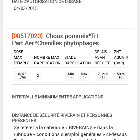
DATE D'AUTORISATION DE L'USAGE :
04/03/2015
[00517023]
Choux pommés*Trt
Part.Aer.*Chenilles phytophages
DOSE
DÉLAIS
ZNT
MAX
NOMBRE MAX
STADE
AVANT
AQUATIQUE
D'EMPLOI
D'APPLICATION
D'APPLICATION
RÉCOLTE
(DVP)
0,075
Min
Max
7 Jour
50 m
2
L/ha
: -
: -
(s)
(-)
INTERVALLE MINIMUM ENTRE APPLICATIONS :
-
DISTANCE DE SÉCURITÉ RIVERAIN ET PERSONNES
PRÉSENTES :
Se référer à la catégorie « RIVERAINS » dans la
rubrique « conditions d'emploi générales » ci-dessus.