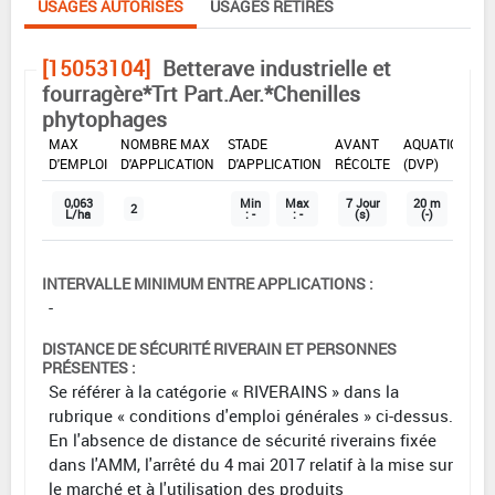
USAGES AUTORISÉS
USAGES RETIRÉS
[15053104]
Betterave industrielle et
fourragère*Trt Part.Aer.*Chenilles
phytophages
DOSE
DÉLAIS
ZNT
MAX
NOMBRE MAX
STADE
AVANT
AQUATIQUE
D'EMPLOI
D'APPLICATION
D'APPLICATION
RÉCOLTE
(DVP)
0,063
Min
Max
7 Jour
20 m
2
L/ha
: -
: -
(s)
(-)
INTERVALLE MINIMUM ENTRE APPLICATIONS :
-
DISTANCE DE SÉCURITÉ RIVERAIN ET PERSONNES
PRÉSENTES :
Se référer à la catégorie « RIVERAINS » dans la
rubrique « conditions d'emploi générales » ci-dessus.
En l'absence de distance de sécurité riverains fixée
dans l'AMM, l'arrêté du 4 mai 2017 relatif à la mise sur
le marché et à l'utilisation des produits