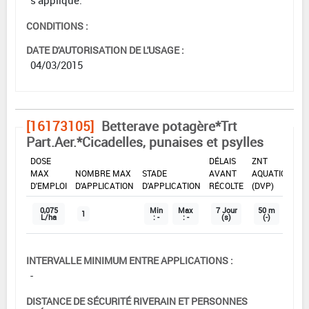
CONDITIONS :
DATE D'AUTORISATION DE L'USAGE :
04/03/2015
[16173105]
Betterave potagère*Trt
Part.Aer.*Cicadelles, punaises et psylles
DOSE
DÉLAIS
ZNT
MAX
NOMBRE MAX
STADE
AVANT
AQUATIQUE
D'EMPLOI
D'APPLICATION
D'APPLICATION
RÉCOLTE
(DVP)
0,075
Min
Max
7 Jour
50 m
1
L/ha
: -
: -
(s)
(-)
INTERVALLE MINIMUM ENTRE APPLICATIONS :
-
DISTANCE DE SÉCURITÉ RIVERAIN ET PERSONNES