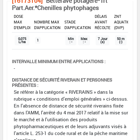
[16173104]
Betterave potagère*Trt
Part.Aer.*Chenilles phytophages
DOSE
DÉLAIS
ZNT
MAX
NOMBRE MAX
STADE
AVANT
AQUATIQUE
D'EMPLOI
D'APPLICATION
D'APPLICATION
RÉCOLTE
(DVP)
0,075
Min
Max
7 Jour
50 m
1
L/ha
: -
: -
(s)
(-)
INTERVALLE MINIMUM ENTRE APPLICATIONS :
-
DISTANCE DE SÉCURITÉ RIVERAIN ET PERSONNES
PRÉSENTES :
Se référer à la catégorie « RIVERAINS » dans la
rubrique « conditions d'emploi générales » ci-dessus.
En l'absence de distance de sécurité riverains fixée
dans l'AMM, l'arrêté du 4 mai 2017 relatif à la mise sur
le marché et à l'utilisation des produits
phytopharmaceutiques et de leurs adjuvants visés à
l'article L. 253-1 du code rural et de la pêche maritime
s'applique.