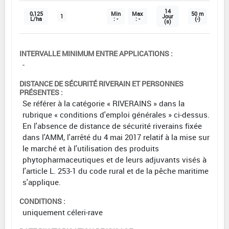
14
0,125
Min
Max
50 m
1
Jour
L/ha
: -
: -
(-)
(s)
INTERVALLE MINIMUM ENTRE APPLICATIONS :
-
DISTANCE DE SÉCURITÉ RIVERAIN ET PERSONNES
PRÉSENTES :
Se référer à la catégorie « RIVERAINS » dans la
rubrique « conditions d'emploi générales » ci-dessus.
En l'absence de distance de sécurité riverains fixée
dans l'AMM, l'arrêté du 4 mai 2017 relatif à la mise sur
le marché et à l'utilisation des produits
phytopharmaceutiques et de leurs adjuvants visés à
l'article L. 253-1 du code rural et de la pêche maritime
s'applique.
CONDITIONS :
uniquement céleri-rave