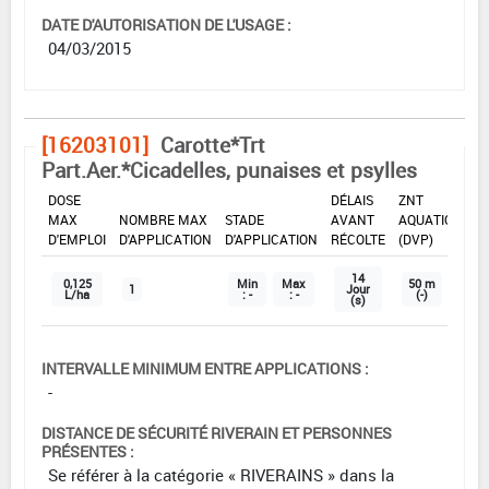
DATE D'AUTORISATION DE L'USAGE :
04/03/2015
[16203101]
Carotte*Trt
Part.Aer.*Cicadelles, punaises et psylles
DOSE
DÉLAIS
ZNT
MAX
NOMBRE MAX
STADE
AVANT
AQUATIQUE
D'EMPLOI
D'APPLICATION
D'APPLICATION
RÉCOLTE
(DVP)
14
0,125
Min
Max
50 m
1
Jour
L/ha
: -
: -
(-)
(s)
INTERVALLE MINIMUM ENTRE APPLICATIONS :
-
DISTANCE DE SÉCURITÉ RIVERAIN ET PERSONNES
PRÉSENTES :
Se référer à la catégorie « RIVERAINS » dans la