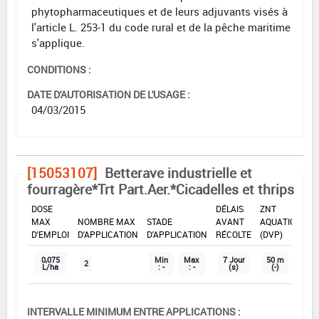
phytopharmaceutiques et de leurs adjuvants visés à
l'article L. 253-1 du code rural et de la pêche maritime
s'applique.
CONDITIONS :
DATE D'AUTORISATION DE L'USAGE :
04/03/2015
[15053107]
Betterave industrielle et
fourragère*Trt Part.Aer.*Cicadelles et thrips
DOSE
DÉLAIS
ZNT
MAX
NOMBRE MAX
STADE
AVANT
AQUATIQUE
D'EMPLOI
D'APPLICATION
D'APPLICATION
RÉCOLTE
(DVP)
0,075
Min
Max
7 Jour
50 m
2
L/ha
: -
: -
(s)
(-)
INTERVALLE MINIMUM ENTRE APPLICATIONS :