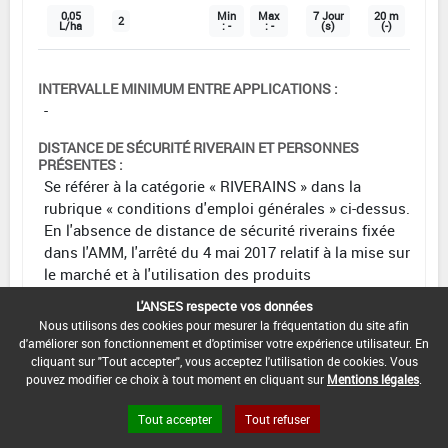
0,05
Min
Max
7 Jour
20 m
2
L/ha
: -
: -
(s)
(-)
INTERVALLE MINIMUM ENTRE APPLICATIONS :
-
DISTANCE DE SÉCURITÉ RIVERAIN ET PERSONNES
PRÉSENTES :
Se référer à la catégorie « RIVERAINS » dans la
rubrique « conditions d'emploi générales » ci-dessus.
En l'absence de distance de sécurité riverains fixée
dans l'AMM, l'arrêté du 4 mai 2017 relatif à la mise sur
le marché et à l'utilisation des produits
phytopharmaceutiques et de leurs adjuvants visés à
L'ANSES respecte vos données
l'article L. 253-1 du code rural et de la pêche maritime
Nous utilisons des cookies pour mesurer la fréquentation du site afin
s'applique.
d'améliorer son fonctionnement et d'optimiser votre expérience utilisateur. En
cliquant sur "Tout accepter", vous acceptez l'utilisation de cookies. Vous
CONDITIONS :
pouvez modifier ce choix à tout moment en cliquant sur
Mentions légales
.
contre la tenthrede de la rave
Tout accepter
Tout refuser
DATE D'AUTORISATION DE L'USAGE :