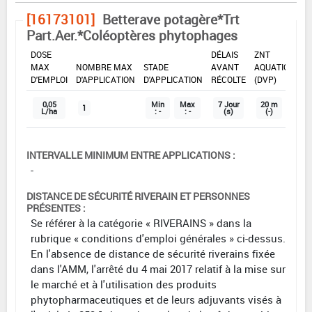
[16173101]
Betterave potagère*Trt
Part.Aer.*Coléoptères phytophages
DOSE
DÉLAIS
ZNT
MAX
NOMBRE MAX
STADE
AVANT
AQUATIQUE
D'EMPLOI
D'APPLICATION
D'APPLICATION
RÉCOLTE
(DVP)
0,05
Min
Max
7 Jour
20 m
1
L/ha
: -
: -
(s)
(-)
INTERVALLE MINIMUM ENTRE APPLICATIONS :
-
DISTANCE DE SÉCURITÉ RIVERAIN ET PERSONNES
PRÉSENTES :
Se référer à la catégorie « RIVERAINS » dans la
rubrique « conditions d'emploi générales » ci-dessus.
En l'absence de distance de sécurité riverains fixée
dans l'AMM, l'arrêté du 4 mai 2017 relatif à la mise sur
le marché et à l'utilisation des produits
phytopharmaceutiques et de leurs adjuvants visés à