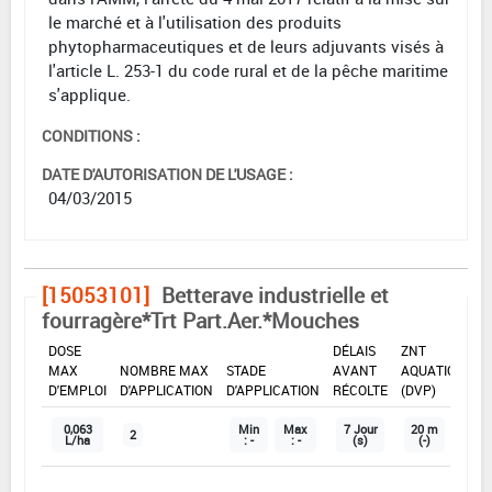
le marché et à l'utilisation des produits
phytopharmaceutiques et de leurs adjuvants visés à
l'article L. 253-1 du code rural et de la pêche maritime
s'applique.
CONDITIONS :
DATE D'AUTORISATION DE L'USAGE :
04/03/2015
[15053101]
Betterave industrielle et
fourragère*Trt Part.Aer.*Mouches
DOSE
DÉLAIS
ZNT
MAX
NOMBRE MAX
STADE
AVANT
AQUATIQUE
D'EMPLOI
D'APPLICATION
D'APPLICATION
RÉCOLTE
(DVP)
0,063
Min
Max
7 Jour
20 m
2
L/ha
: -
: -
(s)
(-)