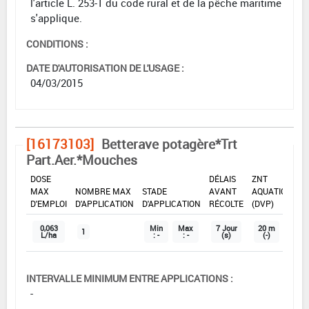
l'article L. 253-1 du code rural et de la pêche maritime
s'applique.
CONDITIONS :
DATE D'AUTORISATION DE L'USAGE :
04/03/2015
[16173103]
Betterave potagère*Trt
Part.Aer.*Mouches
DOSE
DÉLAIS
ZNT
MAX
NOMBRE MAX
STADE
AVANT
AQUATIQUE
D'EMPLOI
D'APPLICATION
D'APPLICATION
RÉCOLTE
(DVP)
0,063
Min
Max
7 Jour
20 m
1
L/ha
: -
: -
(s)
(-)
INTERVALLE MINIMUM ENTRE APPLICATIONS :
-