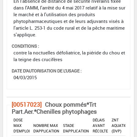
En l'absence de distance de sécurité riverains fixée
dans l'AMM, l'arrêté du 4 mai 2017 relatif à la mise sur
le marché et à l'utilisation des produits
phytopharmaceutiques et de leurs adjuvants visés à
l'article L. 253-1 du code rural et de la pêche maritime
s'applique.
CONDITIONS :
contre la noctuelles défoliatrice, la piéride du chou et
la teigne des crucifères
DATE D'AUTORISATION DE L'USAGE :
04/03/2015
[00517023]
Choux pommés*Trt
Part.Aer.*Chenilles phytophages
DOSE
DÉLAIS
ZNT
MAX
NOMBRE MAX
STADE
AVANT
AQUATIQUE
D'EMPLOI
D'APPLICATION
D'APPLICATION
RÉCOLTE
(DVP)