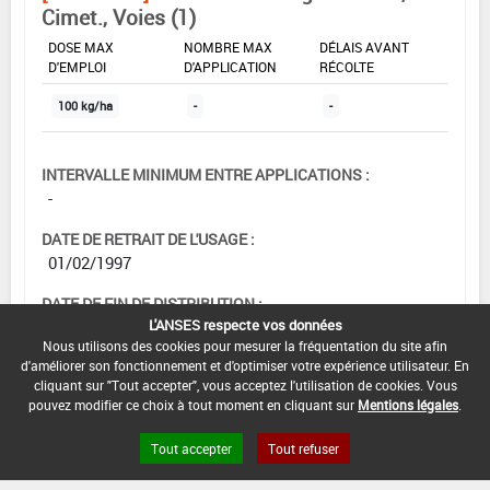
Cimet., Voies (1)
DOSE MAX
NOMBRE MAX
DÉLAIS AVANT
D'EMPLOI
D'APPLICATION
RÉCOLTE
100 kg/ha
-
-
INTERVALLE MINIMUM ENTRE APPLICATIONS :
-
DATE DE RETRAIT DE L'USAGE :
01/02/1997
DATE DE FIN DE DISTRIBUTION :
L'ANSES respecte vos données
-
Nous utilisons des cookies pour mesurer la fréquentation du site afin
d'améliorer son fonctionnement et d'optimiser votre expérience utilisateur. En
DATE DE FIN D'UTILISATION :
cliquant sur "Tout accepter", vous acceptez l'utilisation de cookies. Vous
-
pouvez modifier ce choix à tout moment en cliquant sur
Mentions légales
.
Tout accepter
Tout refuser