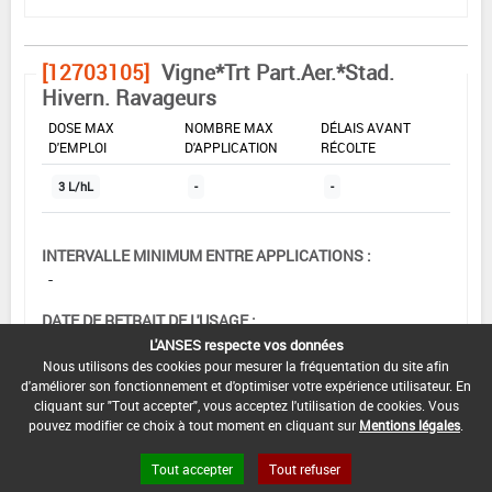
[12703105]
Vigne*Trt Part.Aer.*Stad.
Hivern. Ravageurs
DOSE MAX
NOMBRE MAX
DÉLAIS AVANT
D'EMPLOI
D'APPLICATION
RÉCOLTE
3 L/hL
-
-
INTERVALLE MINIMUM ENTRE APPLICATIONS :
-
DATE DE RETRAIT DE L'USAGE :
01/10/1995
L'ANSES respecte vos données
Nous utilisons des cookies pour mesurer la fréquentation du site afin
DATE DE FIN DE DISTRIBUTION :
d'améliorer son fonctionnement et d'optimiser votre expérience utilisateur. En
cliquant sur "Tout accepter", vous acceptez l'utilisation de cookies. Vous
-
pouvez modifier ce choix à tout moment en cliquant sur
Mentions légales
.
DATE DE FIN D'UTILISATION :
Tout accepter
Tout refuser
-