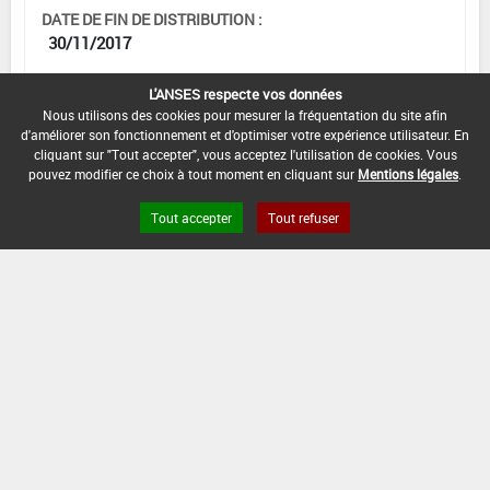
DATE DE FIN DE DISTRIBUTION :
30/11/2017
DATE DE FIN D'UTILISATION :
L'ANSES respecte vos données
30/11/2018
Nous utilisons des cookies pour mesurer la fréquentation du site afin
d'améliorer son fonctionnement et d'optimiser votre expérience utilisateur. En
cliquant sur "Tout accepter", vous acceptez l'utilisation de cookies. Vous
pouvez modifier ce choix à tout moment en cliquant sur
Mentions légales
.
[15105915]
Seigle*Désherbage
Tout accepter
Tout refuser
DOSE MAX
NOMBRE MAX
DÉLAIS AVANT
D'EMPLOI
D'APPLICATION
RÉCOLTE
2,5 L/ha
-
-
INTERVALLE MINIMUM ENTRE APPLICATIONS :
-
DATE DE RETRAIT DE L'USAGE :
12/06/2017