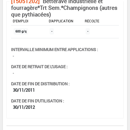
[15051202]
Betterave industrielle et
fourragère*Trt Sem.*Champignons (autres
que pythiacées)
DOSE MAX
NOMBRE MAX
DÉLAIS AVANT
D'EMPLOI
D'APPLICATION
RÉCOLTE
600 g/q
-
-
INTERVALLE MINIMUM ENTRE APPLICATIONS :
-
DATE DE RETRAIT DE L'USAGE :
-
DATE DE FIN DE DISTRIBUTION :
30/11/2011
DATE DE FIN D'UTILISATION :
30/11/2012