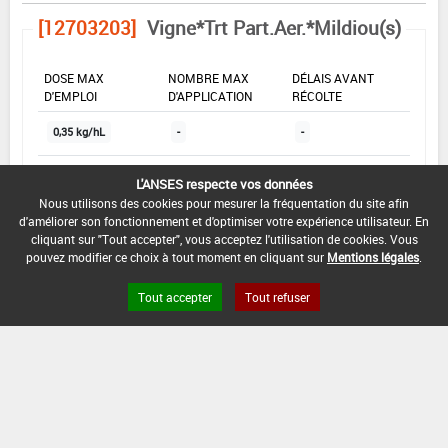
[12703203]
Vigne*Trt Part.Aer.*Mildiou(s)
DOSE MAX
NOMBRE MAX
DÉLAIS AVANT
D'EMPLOI
D'APPLICATION
RÉCOLTE
0,35 kg/hL
-
-
L'ANSES respecte vos données
INTERVALLE MINIMUM ENTRE APPLICATIONS :
Nous utilisons des cookies pour mesurer la fréquentation du site afin
-
d'améliorer son fonctionnement et d'optimiser votre expérience utilisateur. En
cliquant sur "Tout accepter", vous acceptez l'utilisation de cookies. Vous
DATE DE RETRAIT DE L'USAGE :
pouvez modifier ce choix à tout moment en cliquant sur
Mentions légales
.
-
Tout accepter
Tout refuser
DATE DE FIN DE DISTRIBUTION :
30/11/2011
DATE DE FIN D'UTILISATION :
30/11/2012