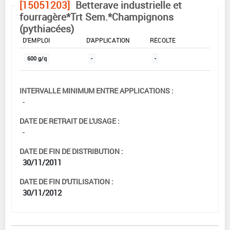
[15051203]
Betterave industrielle et
fourragère*Trt Sem.*Champignons
(pythiacées)
DOSE MAX
NOMBRE MAX
DÉLAIS AVANT
D'EMPLOI
D'APPLICATION
RÉCOLTE
600 g/q
-
-
INTERVALLE MINIMUM ENTRE APPLICATIONS :
-
DATE DE RETRAIT DE L'USAGE :
-
DATE DE FIN DE DISTRIBUTION :
30/11/2011
DATE DE FIN D'UTILISATION :
30/11/2012