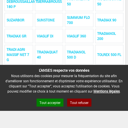
DEBROUSSAILLANT
SIERRABROUSS
50
50
180 P
SUMMUM FLO
SUZARBOR
SUNSTONE
TRADIAX 90
700
TRADIANOL
TRADIAX GR
VIAGLIF DI
VIAGLIF 360
200
TRADI AGRI
TRADIAQUAT
TRADIANOL
MASSIF NET 7
TOLREX 500 FL
40
500 D
G
L'ANSES respecte vos données
TRADIANET
TRADIANET
TRADIANOL
TRADIAGRANE
DEBROUSSAILLANT
DEBROUSSAILLANT
Nous utilisons des cookies pour mesurer la fréquentation du site afin
EXTRA 5 MA
5 MA
180
SOUCHE
d'améliorer son fonctionnement et d'optimiser votre expérience utilisateur. En
cliquant sur "Tout accepter", vous acceptez l'utilisation de cookies. Vous
pouvez modifier ce choix à tout moment en cliquant sur
Mentions légales
.
TRADIANOL
TRADIAGRANE
TRADIANOL
TRADIANOL
EXTRA 5 MA
5 MA NN
DAT 263
DAT 329
NN
Tout accepter
Tout refuser
TRADIANOL
TRADIANOL DA
TRADIANOL DA
TRADIAGRANE
DAT 659
240
480
DAT