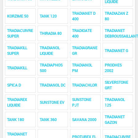
LIQUIDE
TRADIANET D
TRADIAZAN Z
KORZIME 50
TANK 120
400
80
TRADIACUIVRE
TRADIOATE
TRADIANET
THIRADIA 80
SUPER
400
DEBROUSSAILLANT
TRADIAKILL
TRADIANOL
TRADIAGRANE
TRADIANET G
SUPER
LIQUIDE
GR
TRADIAPHOS
TRADIANOL
PRODHES
TRADIAKILL
500
PM
2002
SILVERSTONE
SPICA D
TRADIANOL DC
TRADIACHLOR
GRT
TRADIAREX
SUNSTONE
TRADIANOL
SUNSTONE EV
LIQUIDE
PJT
125
TRADIANET
TANK 180
TANK 360
SAVANA 2000
GAZON
TRADIANET
PROTUREX FL
TRADIACUIVRE