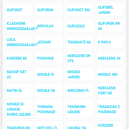
GLIFOBEL
GLIFONET
GLIFURON
GLIFONET 360
JARDIN
ICLADHERB
GLIFURON BR
GRIVOLAX
GLIFAZOLE
DEBROUSSAILLANT
46
LUCIL
JETAGRI
TRADIOATE 60
K PAR K
DEBROUSSAILLANT
NEBULENE GR
KORZEBE 80
PHOXONE
NEBULENE 30
375
MASSIF NET
MISSILE
MISSILE DI
MISSILE 360
2G
JARDIN
NEBULENE
MATIN EL
MISSILE SG
MINOZIME FL
FORT GR
MISSILE DI
THIRADIA
TRADIASIM
TRADIAZAN Z
LONGUE
POUDRAGE
LIQUIDE
POUDRAGE
DUREE LIQUIDE
KORZEBE
TRADURON 80
MITCHELL D
LINURAL 50