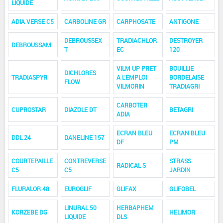
LIQUIDE
ADIA VERSE C5
CARBOLINE GR
CARPHOSATE
ANTIGONE
DEBROUSSEX
TRADIACHLOR
DESTROYER
DEBROUSSAM
T
EC
120
VILM UP PRET
BOUILLIE
DICHLORES
TRADIASPYR
A L'EMPLOI
BORDELAISE
FLOW
VILMORIN
TRADIAGRI
CARBOTER
CUPROSTAR
DIAZOLE DT
BETAGRI
ADIA
ECRAN BLEU
ECRAN BLEU
DDL 24
DANELINE 157
DF
PM
COURTEPAILLE
CONTREVERSE
STRASS
RADICAL S
C5
C5
JARDIN
FLURALOR 48
EUROGLIF
GLIFAX
GLIFOBEL
LINURAL 50
HERBAPHEM
KORZEBE DG
HELIMOR
LIQUIDE
DLS