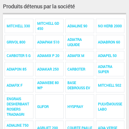
Produits détenus par la société
MITCHELL GD
MITCHELL 330
ADIALINE 90
NO HERB 2000
450
ADIATRA
GRIVOL 800
ADIAPAM 510
ADIABRON 60
LIQUIDE
CARBOTER 5 G
ADIAMIX P 20
ADIAFIX M
ADIAPEL 50
ADIATRA
ADIAPON 85
ADIAKAR 250
CARBOTER
SUPER
ADIANEBE 80
BASE
ADIAFIX F
MITCHELL 502
WP
DEBROUSS EV
ENGRAIS
DESHERBANT
PULVÉMOUSSE
GLIFOR
HYSPRAY
ROSIERS
LABO
TRADIAGRI
ADIALINE 750
AGRIJET 200
COURTE.PAILLE
ADIA VERSE