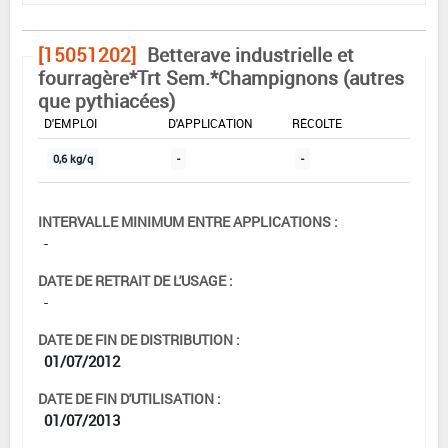
[15051202]
Betterave industrielle et
fourragère*Trt Sem.*Champignons (autres
que pythiacées)
DOSE MAX
NOMBRE MAX
DÉLAIS AVANT
D'EMPLOI
D'APPLICATION
RÉCOLTE
0,6 kg/q
-
-
INTERVALLE MINIMUM ENTRE APPLICATIONS :
-
DATE DE RETRAIT DE L'USAGE :
-
DATE DE FIN DE DISTRIBUTION :
01/07/2012
DATE DE FIN D'UTILISATION :
01/07/2013