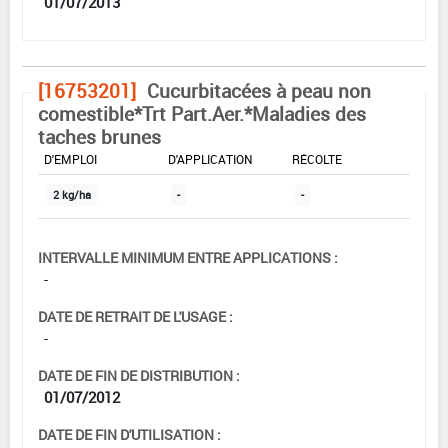
01/07/2013
[16753201]
Cucurbitacées à peau non
comestible*Trt Part.Aer.*Maladies des
taches brunes
DOSE MAX
NOMBRE MAX
DÉLAIS AVANT
D'EMPLOI
D'APPLICATION
RÉCOLTE
2 kg/ha
-
-
INTERVALLE MINIMUM ENTRE APPLICATIONS :
-
DATE DE RETRAIT DE L'USAGE :
-
DATE DE FIN DE DISTRIBUTION :
01/07/2012
DATE DE FIN D'UTILISATION :