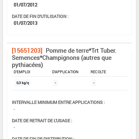
01/07/2012
DATE DE FIN D'UTILISATION :
01/07/2013
[15651203]
Pomme de terre*Trt Tuber.
Semences*Champignons (autres que
pythiacées)
DOSE MAX
NOMBRE MAX
DÉLAIS AVANT
D'EMPLOI
D'APPLICATION
RÉCOLTE
0,3 kg/q
-
-
INTERVALLE MINIMUM ENTRE APPLICATIONS :
-
DATE DE RETRAIT DE L'USAGE :
-
DATE DE FIN DE DISTRIBUTION :