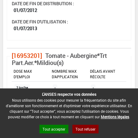
DATE DE FIN DE DISTRIBUTION :
01/07/2012
DATE DE FIN D'UTILISATION :
01/07/2013
[16953201]
Tomate - Aubergine*Trt
Part.Aer.*Mildiou(s)
DOSE MAX
NOMBRE MAX
DÉLAIS AVANT
D'EMPLOI
D'APPLICATION
RÉCOLTE
2 kg/ha
-
-
L'ANSES respecte vos données
Nous utilisons des cookies pour mesurer la fréquentation du site afin
d'améliorer son fonctionnement et d'optimiser votre expérience utilisateur. En
INTERVALLE MINIMUM ENTRE APPLICATIONS :
cliquant sur "Tout accepter", vous acceptez l'utilisation de cookies. Vous
-
pouvez modifier ce choix à tout moment en cliquant sur
Mentions légales
.
DATE DE RETRAIT DE L'USAGE :
Tout accepter
Tout refuser
-