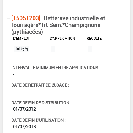
[15051203]
Betterave industrielle et
fourragère*Trt Sem.*Champignons
(pythiacées)
DOSE MAX
NOMBRE MAX
DÉLAIS AVANT
D'EMPLOI
D'APPLICATION
RÉCOLTE
0,6 kg/q
-
-
INTERVALLE MINIMUM ENTRE APPLICATIONS :
-
DATE DE RETRAIT DE L'USAGE :
-
DATE DE FIN DE DISTRIBUTION :
01/07/2012
DATE DE FIN D'UTILISATION :
01/07/2013