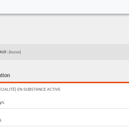
UX :
[Aucun]
tion
CIALITÉ) EN SUBSTANCE ACTIVE
g/L
L