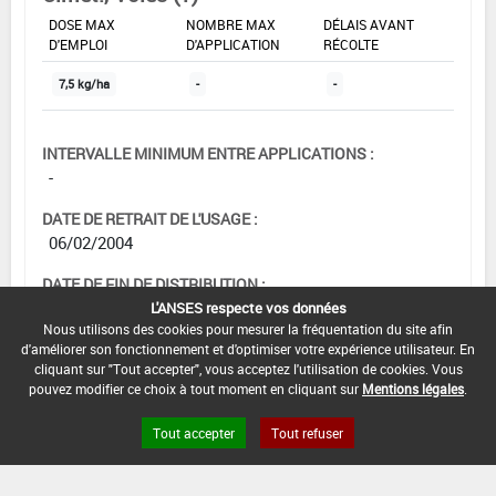
DOSE MAX
NOMBRE MAX
DÉLAIS AVANT
D'EMPLOI
D'APPLICATION
RÉCOLTE
7,5 kg/ha
-
-
INTERVALLE MINIMUM ENTRE APPLICATIONS :
-
DATE DE RETRAIT DE L'USAGE :
06/02/2004
DATE DE FIN DE DISTRIBUTION :
-
L'ANSES respecte vos données
Nous utilisons des cookies pour mesurer la fréquentation du site afin
DATE DE FIN D'UTILISATION :
d'améliorer son fonctionnement et d'optimiser votre expérience utilisateur. En
cliquant sur "Tout accepter", vous acceptez l'utilisation de cookies. Vous
-
pouvez modifier ce choix à tout moment en cliquant sur
Mentions légales
.
Tout accepter
Tout refuser