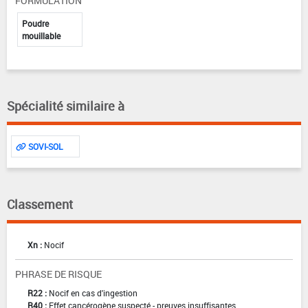
FORMULATION
Poudre
mouillable
Spécialité similaire à
SOVI-SOL
Classement
Xn :
Nocif
PHRASE DE RISQUE
R22 :
Nocif en cas d'ingestion
R40 :
Effet cancérogène suspecté - preuves insuffisantes