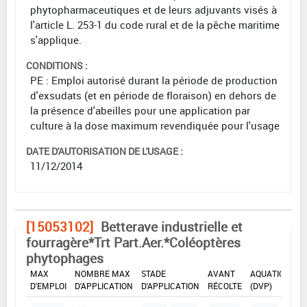
phytopharmaceutiques et de leurs adjuvants visés à
l'article L. 253-1 du code rural et de la pêche maritime
s'applique.
CONDITIONS :
PE : Emploi autorisé durant la période de production
d'exsudats (et en période de floraison) en dehors de
la présence d'abeilles pour une application par
culture à la dose maximum revendiquée pour l'usage
DATE D'AUTORISATION DE L'USAGE :
11/12/2014
[15053102]
Betterave industrielle et
fourragère*Trt Part.Aer.*Coléoptères
phytophages
DOSE
DÉLAIS
ZNT
MAX
NOMBRE MAX
STADE
AVANT
AQUATIQUE
D'EMPLOI
D'APPLICATION
D'APPLICATION
RÉCOLTE
(DVP)