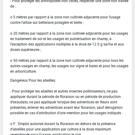
- Pour protéger les arthropodes non cibles, respecter une zone non traitée
de :
o 5 mètres par rapport à la zone non cultivée adjacente pour l'usage
contre l'altise sur betterave potagère et bette ;
o 20 mètres par rapport à la zone non cultivée adjacente pour les usages
en traitement de sol et les usages en pulvérisation en champ, à
l'exception des applications multiples à la dose de 12.5 g sa/ha et aux
doses supérieures ;
o 50 mètres par rapport à la zone non cultivée adjacente pour tous les
autres usages en champ, les usages sur vigne et baies et pour les usages
en arboriculture.
Dangereux Pour les abeilles.
- Pour protéger les abeilles et autres insectes pollinisateurs, ne pas
appliquer durant la période de floraison ou en période de production
d'exsudats, ne pas appliquer lorsque des adventices en fleurs sont
présentes, enlever les adventices avant leur floraison, sauf dérogation
possible en cas d'attribution d'une mention pour les usages indiqués :
o F : Emploi autorisé durant la floraison en dehors de la présence
d'abeilles pour une application par culture à la dose maximum
revendiquée pour l'usage, application le soir.