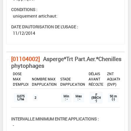
CONDITIONS :
uniquement artichaut:
DATE D'AUTORISATION DE L'USAGE :
11/12/2014
[01104002]
Asperge*Trt Part.Aer.*Chenilles
phytophages
DOSE
DÉLAIS
ZNT
MAX
NOMBRE MAX
STADE
AVANT
AQUATIQUE
D'EMPLOI
D'APPLICATION
D'APPLICATION
RÉCOLTE
(DVP)
F
0,075
Min
Max
50 m
2
(BBCH
L/ha
: -
: -
(-)
-)
INTERVALLE MINIMUM ENTRE APPLICATIONS :
-