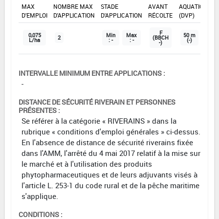
MAX
NOMBRE MAX
STADE
AVANT
AQUATIQUE
D'EMPLOI
D'APPLICATION
D'APPLICATION
RÉCOLTE
(DVP)
F
0,075
Min
Max
50 m
2
(BBCH
L/ha
: -
: -
(-)
-)
INTERVALLE MINIMUM ENTRE APPLICATIONS :
-
DISTANCE DE SÉCURITÉ RIVERAIN ET PERSONNES
PRÉSENTES :
Se référer à la catégorie « RIVERAINS » dans la
rubrique « conditions d'emploi générales » ci-dessus.
En l'absence de distance de sécurité riverains fixée
dans l'AMM, l'arrêté du 4 mai 2017 relatif à la mise sur
le marché et à l'utilisation des produits
phytopharmaceutiques et de leurs adjuvants visés à
l'article L. 253-1 du code rural et de la pêche maritime
s'applique.
CONDITIONS :