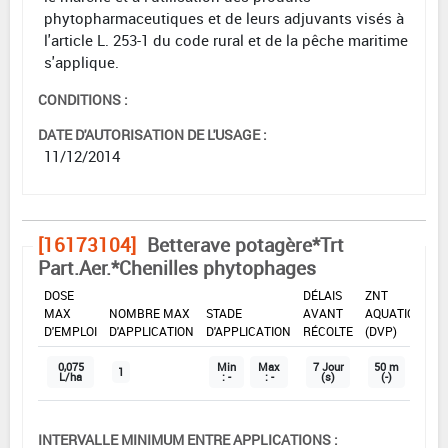
phytopharmaceutiques et de leurs adjuvants visés à
l'article L. 253-1 du code rural et de la pêche maritime
s'applique.
CONDITIONS :
DATE D'AUTORISATION DE L'USAGE :
11/12/2014
[16173104]
Betterave potagère*Trt
Part.Aer.*Chenilles phytophages
DOSE
DÉLAIS
ZNT
MAX
NOMBRE MAX
STADE
AVANT
AQUATIQUE
D'EMPLOI
D'APPLICATION
D'APPLICATION
RÉCOLTE
(DVP)
0,075
Min
Max
7 Jour
50 m
1
L/ha
: -
: -
(s)
(-)
INTERVALLE MINIMUM ENTRE APPLICATIONS :