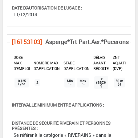
DATE D'AUTORISATION DE L'USAGE :
11/12/2014
[16153103]
Asperge*Trt Part.Aer.*Pucerons
DOSE
DÉLAIS
ZNT
MAX
NOMBRE MAX
STADE
AVANT
AQUATIQUE
D'EMPLOI
D'APPLICATION
D'APPLICATION
RÉCOLTE
(DVP)
F
0,125
Min
Max
50 m
2
(BBCH
L/ha
: -
: -
(-)
-)
INTERVALLE MINIMUM ENTRE APPLICATIONS :
-
DISTANCE DE SÉCURITÉ RIVERAIN ET PERSONNES
PRÉSENTES :
Se référer à la catégorie « RIVERAINS » dans la