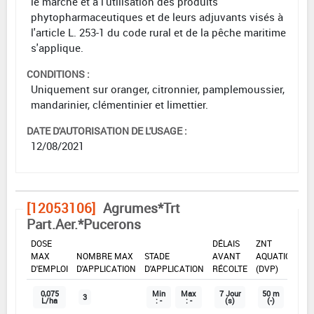
le marché et à l'utilisation des produits
phytopharmaceutiques et de leurs adjuvants visés à
l'article L. 253-1 du code rural et de la pêche maritime
s'applique.
CONDITIONS :
Uniquement sur oranger, citronnier, pamplemoussier,
mandarinier, clémentinier et limettier.
DATE D'AUTORISATION DE L'USAGE :
12/08/2021
[12053106]
Agrumes*Trt
Part.Aer.*Pucerons
DOSE
DÉLAIS
ZNT
MAX
NOMBRE MAX
STADE
AVANT
AQUATIQUE
D'EMPLOI
D'APPLICATION
D'APPLICATION
RÉCOLTE
(DVP)
0,075
Min
Max
7 Jour
50 m
3
L/ha
: -
: -
(s)
(-)