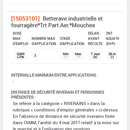
[15053101]
Betterave industrielle et
fourragère*Trt Part.Aer.*Mouches
DOSE
DÉLAIS
ZNT
MAX
NOMBRE MAX
STADE
AVANT
AQUATIQUE
D'EMPLOI
D'APPLICATION
D'APPLICATION
RÉCOLTE
(DVP)
0,063
Min
Max
7 Jour
20 m
2
L/ha
: -
: -
(s)
(-)
INTERVALLE MINIMUM ENTRE APPLICATIONS :
-
DISTANCE DE SÉCURITÉ RIVERAIN ET PERSONNES
PRÉSENTES :
Se référer à la catégorie « RIVERAINS » dans la
rubrique « conditions d'emploi générales » ci-dessus.
En l'absence de distance de sécurité riverains fixée
dans l'AMM, l'arrêté du 4 mai 2017 relatif à la mise sur
le marché et à l'utilisation des produits