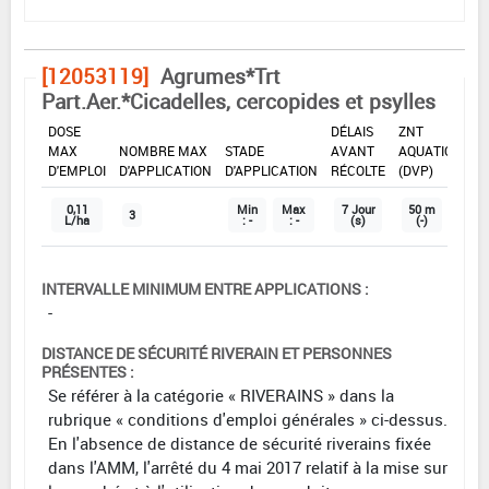
[12053119]
Agrumes*Trt
Part.Aer.*Cicadelles, cercopides et psylles
DOSE
DÉLAIS
ZNT
MAX
NOMBRE MAX
STADE
AVANT
AQUATIQUE
D'EMPLOI
D'APPLICATION
D'APPLICATION
RÉCOLTE
(DVP)
0,11
Min
Max
7 Jour
50 m
3
L/ha
: -
: -
(s)
(-)
INTERVALLE MINIMUM ENTRE APPLICATIONS :
-
DISTANCE DE SÉCURITÉ RIVERAIN ET PERSONNES
PRÉSENTES :
Se référer à la catégorie « RIVERAINS » dans la
rubrique « conditions d'emploi générales » ci-dessus.
En l'absence de distance de sécurité riverains fixée
dans l'AMM, l'arrêté du 4 mai 2017 relatif à la mise sur