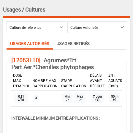
Usages / Cultures
USAGES AUTORISÉS
USAGES RETIRÉS
[12053110]
Agrumes*Trt
Part.Aer.*Chenilles phytophages
DOSE
DÉLAIS
ZNT
MAX
NOMBRE MAX
STADE
AVANT
AQUATIQUE
D'EMPLOI
D'APPLICATION
D'APPLICATION
RÉCOLTE
(DVP)
0,11
Min
Max
7 Jour
50 m
3
L/ha
: -
: -
(s)
(-)
INTERVALLE MINIMUM ENTRE APPLICATIONS :
-