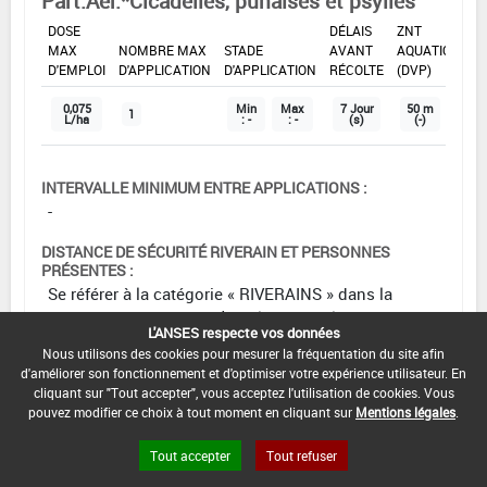
Part.Aer.*Cicadelles, punaises et psylles
DOSE
DÉLAIS
ZNT
MAX
NOMBRE MAX
STADE
AVANT
AQUATIQUE
D'EMPLOI
D'APPLICATION
D'APPLICATION
RÉCOLTE
(DVP)
0,075
Min
Max
7 Jour
50 m
1
L/ha
: -
: -
(s)
(-)
INTERVALLE MINIMUM ENTRE APPLICATIONS :
-
DISTANCE DE SÉCURITÉ RIVERAIN ET PERSONNES
PRÉSENTES :
Se référer à la catégorie « RIVERAINS » dans la
rubrique « conditions d'emploi générales » ci-dessus.
L'ANSES respecte vos données
En l'absence de distance de sécurité riverains fixée
Nous utilisons des cookies pour mesurer la fréquentation du site afin
dans l'AMM, l'arrêté du 4 mai 2017 relatif à la mise sur
d'améliorer son fonctionnement et d'optimiser votre expérience utilisateur. En
le marché et à l'utilisation des produits
cliquant sur "Tout accepter", vous acceptez l'utilisation de cookies. Vous
phytopharmaceutiques et de leurs adjuvants visés à
pouvez modifier ce choix à tout moment en cliquant sur
Mentions légales
.
l'article L. 253-1 du code rural et de la pêche maritime
Tout accepter
Tout refuser
s'applique.