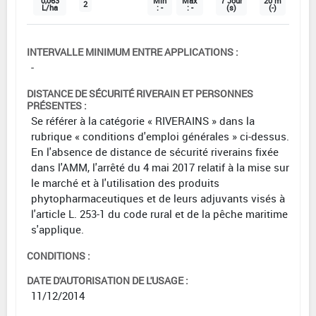
0,063
Min
Max
7 Jour
20 m
2
L/ha
: -
: -
(s)
(-)
INTERVALLE MINIMUM ENTRE APPLICATIONS :
-
DISTANCE DE SÉCURITÉ RIVERAIN ET PERSONNES
PRÉSENTES :
Se référer à la catégorie « RIVERAINS » dans la
rubrique « conditions d'emploi générales » ci-dessus.
En l'absence de distance de sécurité riverains fixée
dans l'AMM, l'arrêté du 4 mai 2017 relatif à la mise sur
le marché et à l'utilisation des produits
phytopharmaceutiques et de leurs adjuvants visés à
l'article L. 253-1 du code rural et de la pêche maritime
s'applique.
CONDITIONS :
DATE D'AUTORISATION DE L'USAGE :
11/12/2014