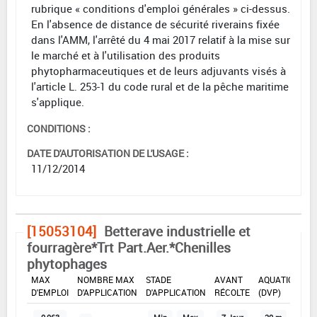
rubrique « conditions d'emploi générales » ci-dessus.
En l'absence de distance de sécurité riverains fixée
dans l'AMM, l'arrêté du 4 mai 2017 relatif à la mise sur
le marché et à l'utilisation des produits
phytopharmaceutiques et de leurs adjuvants visés à
l'article L. 253-1 du code rural et de la pêche maritime
s'applique.
CONDITIONS :
DATE D'AUTORISATION DE L'USAGE :
11/12/2014
[15053104]
Betterave industrielle et
fourragère*Trt Part.Aer.*Chenilles
phytophages
DOSE
DÉLAIS
ZNT
MAX
NOMBRE MAX
STADE
AVANT
AQUATIQUE
D'EMPLOI
D'APPLICATION
D'APPLICATION
RÉCOLTE
(DVP)