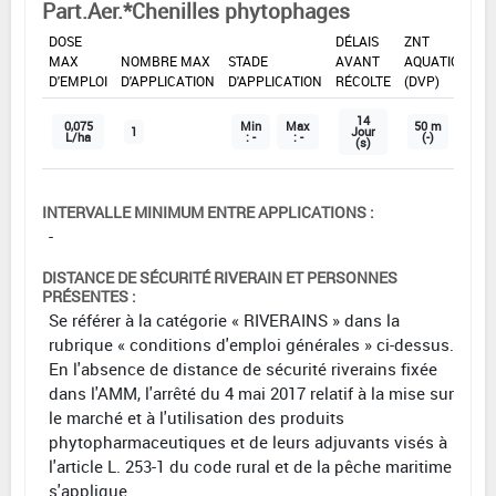
Part.Aer.*Chenilles phytophages
DOSE
DÉLAIS
ZNT
MAX
NOMBRE MAX
STADE
AVANT
AQUATIQUE
D'EMPLOI
D'APPLICATION
D'APPLICATION
RÉCOLTE
(DVP)
14
0,075
Min
Max
50 m
1
Jour
L/ha
: -
: -
(-)
(s)
INTERVALLE MINIMUM ENTRE APPLICATIONS :
-
DISTANCE DE SÉCURITÉ RIVERAIN ET PERSONNES
PRÉSENTES :
Se référer à la catégorie « RIVERAINS » dans la
rubrique « conditions d'emploi générales » ci-dessus.
En l'absence de distance de sécurité riverains fixée
dans l'AMM, l'arrêté du 4 mai 2017 relatif à la mise sur
le marché et à l'utilisation des produits
phytopharmaceutiques et de leurs adjuvants visés à
l'article L. 253-1 du code rural et de la pêche maritime
s'applique.