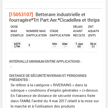
[15053107]
Betterave industrielle et
fourragère*Trt Part.Aer.*Cicadelles et thrips
DOSE
DÉLAIS
ZNT
MAX
NOMBRE MAX
STADE
AVANT
AQUATIQUE
D'EMPLOI
D'APPLICATION
D'APPLICATION
RÉCOLTE
(DVP)
0,075
Min
Max
7 Jour
50 m
2
L/ha
: -
: -
(s)
(-)
INTERVALLE MINIMUM ENTRE APPLICATIONS :
-
DISTANCE DE SÉCURITÉ RIVERAIN ET PERSONNES
PRÉSENTES :
Se référer à la catégorie « RIVERAINS » dans la
rubrique « conditions d'emploi générales » ci-dessus.
En l'absence de distance de sécurité riverains fixée
dans l'AMM, l'arrêté du 4 mai 2017 relatif à la mise sur
le marché et à l'utilisation des produits