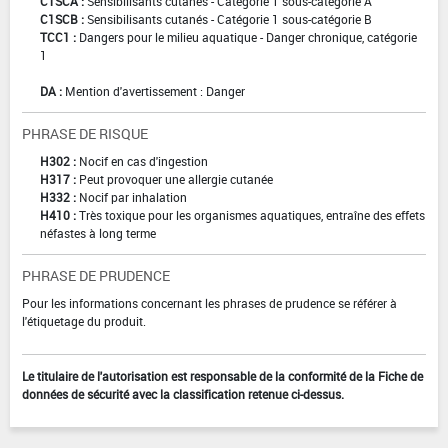
C1SCA :
Sensibilisants cutanés - Catégorie 1 sous-catégorie A
C1SCB :
Sensibilisants cutanés - Catégorie 1 sous-catégorie B
TCC1 :
Dangers pour le milieu aquatique - Danger chronique, catégorie
1
DA :
Mention d'avertissement : Danger
PHRASE DE RISQUE
H302 :
Nocif en cas d'ingestion
H317 :
Peut provoquer une allergie cutanée
H332 :
Nocif par inhalation
H410 :
Très toxique pour les organismes aquatiques, entraîne des effets
néfastes à long terme
PHRASE DE PRUDENCE
Pour les informations concernant les phrases de prudence se référer à
l'étiquetage du produit.
Le titulaire de l'autorisation est responsable de la conformité de la Fiche de
données de sécurité avec la classification retenue ci-dessus.