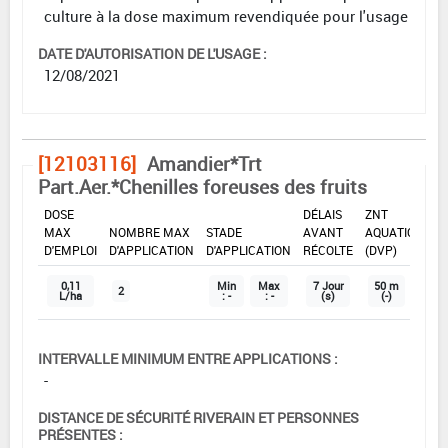
culture à la dose maximum revendiquée pour l'usage
DATE D'AUTORISATION DE L'USAGE :
12/08/2021
[12103116]
Amandier*Trt
Part.Aer.*Chenilles foreuses des fruits
DOSE
DÉLAIS
ZNT
MAX
NOMBRE MAX
STADE
AVANT
AQUATIQUE
D'EMPLOI
D'APPLICATION
D'APPLICATION
RÉCOLTE
(DVP)
0,11
Min
Max
7 Jour
50 m
2
L/ha
: -
: -
(s)
(-)
INTERVALLE MINIMUM ENTRE APPLICATIONS :
-
DISTANCE DE SÉCURITÉ RIVERAIN ET PERSONNES
PRÉSENTES :