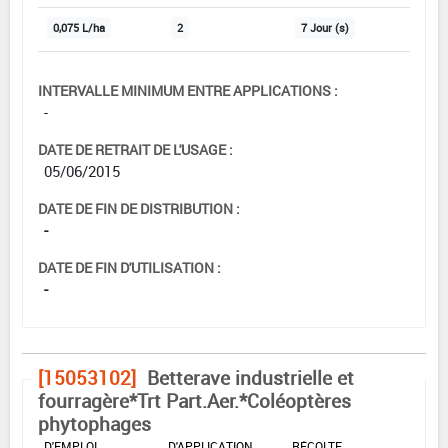
0,075 L/ha
2
7 Jour (s)
INTERVALLE MINIMUM ENTRE APPLICATIONS :
-
DATE DE RETRAIT DE L'USAGE :
05/06/2015
DATE DE FIN DE DISTRIBUTION :
-
DATE DE FIN D'UTILISATION :
-
[15053102]
Betterave industrielle et
fourragère*Trt Part.Aer.*Coléoptères
phytophages
DOSE MAX
NOMBRE MAX
DÉLAIS AVANT
D'EMPLOI
D'APPLICATION
RÉCOLTE