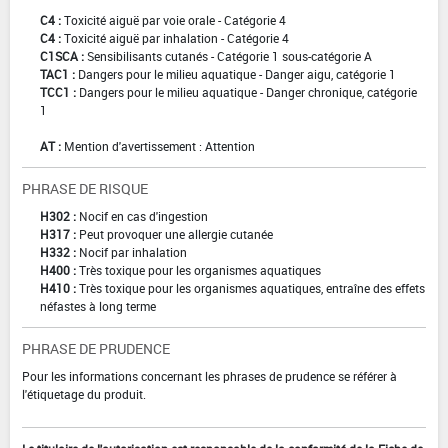
C4 :
Toxicité aiguë par voie orale - Catégorie 4
C4 :
Toxicité aiguë par inhalation - Catégorie 4
C1SCA :
Sensibilisants cutanés - Catégorie 1 sous-catégorie A
TAC1 :
Dangers pour le milieu aquatique - Danger aigu, catégorie 1
TCC1 :
Dangers pour le milieu aquatique - Danger chronique, catégorie
1
AT :
Mention d'avertissement : Attention
PHRASE DE RISQUE
H302 :
Nocif en cas d'ingestion
H317 :
Peut provoquer une allergie cutanée
H332 :
Nocif par inhalation
H400 :
Très toxique pour les organismes aquatiques
H410 :
Très toxique pour les organismes aquatiques, entraîne des effets
néfastes à long terme
PHRASE DE PRUDENCE
Pour les informations concernant les phrases de prudence se référer à
l'étiquetage du produit.