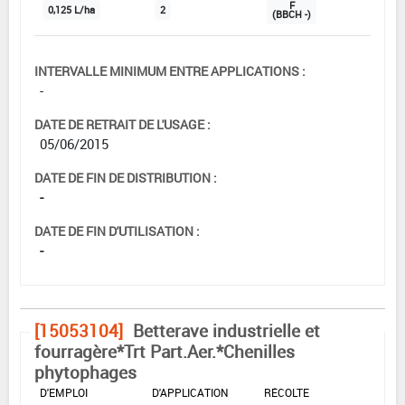
F
0,125 L/ha
2
(BBCH -)
INTERVALLE MINIMUM ENTRE APPLICATIONS :
-
DATE DE RETRAIT DE L'USAGE :
05/06/2015
DATE DE FIN DE DISTRIBUTION :
-
DATE DE FIN D'UTILISATION :
-
[15053104]
Betterave industrielle et
fourragère*Trt Part.Aer.*Chenilles
phytophages
DOSE MAX
NOMBRE MAX
DÉLAIS AVANT
D'EMPLOI
D'APPLICATION
RÉCOLTE