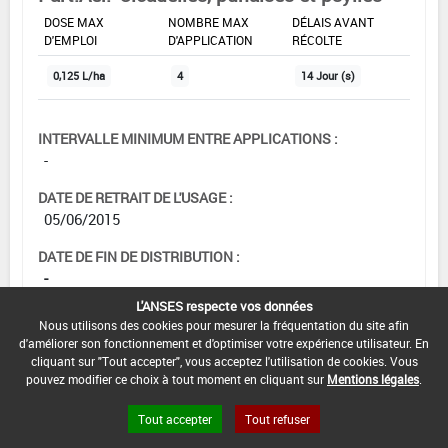
DOSE MAX
NOMBRE MAX
DÉLAIS AVANT
D'EMPLOI
D'APPLICATION
RÉCOLTE
0,125 L/ha
4
14 Jour (s)
INTERVALLE MINIMUM ENTRE APPLICATIONS :
-
DATE DE RETRAIT DE L'USAGE :
05/06/2015
DATE DE FIN DE DISTRIBUTION :
-
L'ANSES respecte vos données
DATE DE FIN D'UTILISATION :
Nous utilisons des cookies pour mesurer la fréquentation du site afin
-
d'améliorer son fonctionnement et d'optimiser votre expérience utilisateur. En
cliquant sur "Tout accepter", vous acceptez l'utilisation de cookies. Vous
pouvez modifier ce choix à tout moment en cliquant sur
Mentions légales
.
Tout accepter
Tout refuser
[16203101]
Carotte*Trt