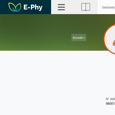
Accueil >
N° A
98001