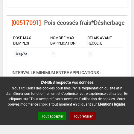
[00517091]
Pois écossés frais*Désherbage
DOSE MAX
NOMBRE MAX
DÉLAIS AVANT
D'EMPLOI
D'APPLICATION
RÉCOLTE
3 kg/ha
-
-
INTERVALLE MINIMUM ENTRE APPLICATIONS :
-
L'ANSES respecte vos données
Nous utilisons des cookies pour mesurer la fréquentation du site afin
DATE DE RETRAIT DE L'USAGE :
d'améliorer son fonctionnement et d'optimiser votre expérience utilisateur. En
07/02/2003
cliquant sur "Tout accepter", vous acceptez l'utilisation de cookies. Vous
pouvez modifier ce choix à tout moment en cliquant sur
Mentions légales
.
DATE DE FIN DE DISTRIBUTION :
-
Tout accepter
Tout refuser
DATE DE FIN D'UTILISATION :
-